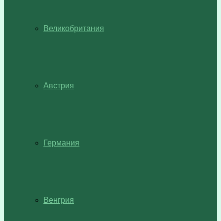
Великобритания
Австрия
Германия
Венгрия