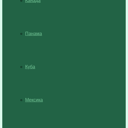
Канада
Панама
Куба
Мексика