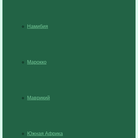
Намибия
Марокко
Маврикий
Южная Африка