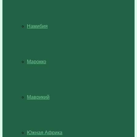
Намибия
Марокко
Маврикий
Южная Африка