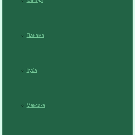
Канада
Панама
Куба
Мексика