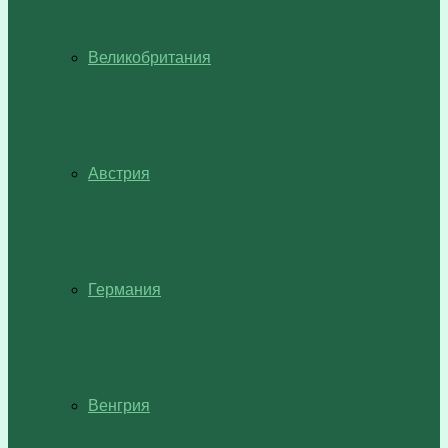
Великобритания
Австрия
Германия
Венгрия