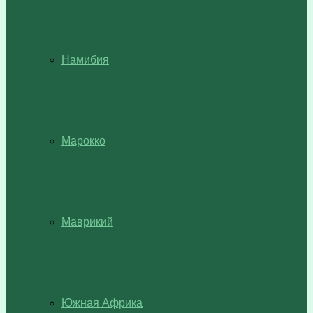
Намибия
Марокко
Маврикий
Южная Африка