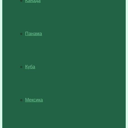
Канада
Панама
Куба
Мексика