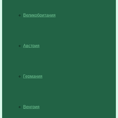
Великобритания
Австрия
Германия
Венгрия