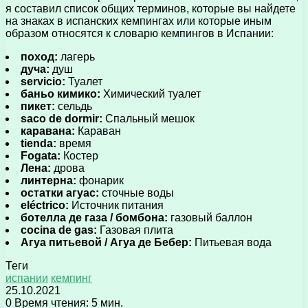
я составил список общих терминов, которые вы найдете
на знаках в испанских кемпингах или которые иным
образом относятся к словарю кемпингов в Испании:
поход:
лагерь
дуча:
душ
servicio:
Туалет
баньо кимико:
Химический туалет
пикет:
сельдь
saco de dormir:
Спальный мешок
каравана:
Караван
tienda:
время
Fogata:
Костер
Лена:
дрова
линтерна:
фонарик
остатки агуас:
сточные воды
eléctrico:
Источник питания
ботелла де газа / бомбона:
газовый баллон
cocina de gas:
Газовая плита
Агуа питьевой / Агуа де Бебер:
Питьевая вода
Теги
испании
кемпинг
25.10.2021
0
Время чтения: 5 мин.