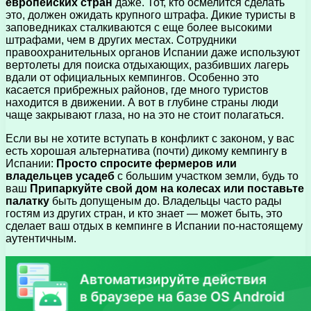
европейских стран
даже. Тот, кто осмелится сделать
это, должен ожидать крупного штрафа. Дикие туристы в
заповедниках сталкиваются с еще более высокими
штрафами, чем в других местах. Сотрудники
правоохранительных органов Испании даже используют
вертолеты для поиска отдыхающих, разбивших лагерь
вдали от официальных кемпингов. Особенно это
касается прибрежных районов, где много туристов
находится в движении. А вот в глубине страны люди
чаще закрывают глаза, но на это не стоит полагаться.
Если вы не хотите вступать в конфликт с законом, у вас
есть хорошая альтернатива (почти) дикому кемпингу в
Испании:
Просто спросите фермеров или
владельцев усадеб
с большим участком земли, будь то
ваш
Припаркуйте свой дом на колесах или поставьте
палатку
быть допущеным до. Владельцы часто рады
гостям из других стран, и кто знает — может быть, это
сделает ваш отдых в кемпинге в Испании по-настоящему
аутентичным.