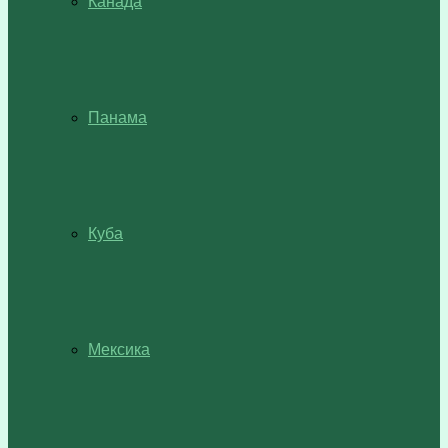
Канада
Панама
Куба
Мексика