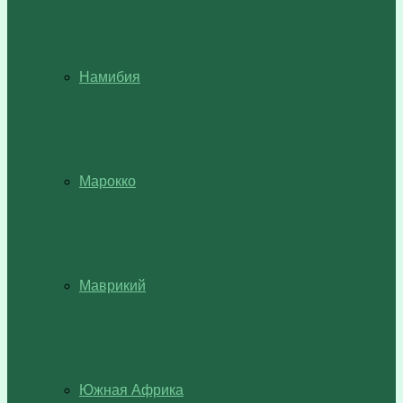
Намибия
Марокко
Маврикий
Южная Африка