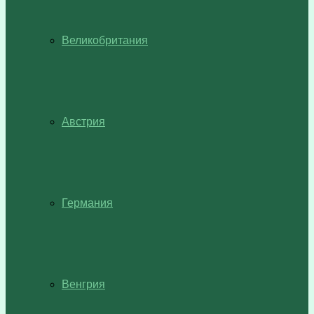
Великобритания
Австрия
Германия
Венгрия