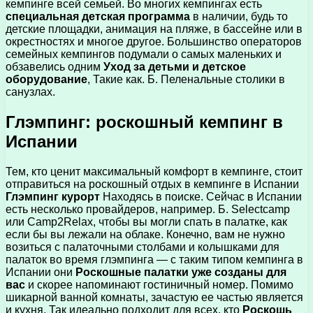
кемпинге всей семьей. Во многих кемпингах есть
специальная детская программа
в наличии, будь то
детские площадки, анимация на пляже, в бассейне или в
окрестностях и многое другое. Большинство операторов
семейных кемпингов подумали о самых маленьких и
обзавелись одним
Уход за детьми и детское
оборудование
, Такие как. Б. Пеленальные столики в
санузлах.
Глэмпинг: роскошный кемпинг в
Испании
Тем, кто ценит максимальный комфорт в кемпинге, стоит
отправиться на роскошный отдых в кемпинге в Испании
Глэмпинг курорт
Находясь в поиске. Сейчас в Испании
есть несколько провайдеров, например. Б. Selectcamp
или Camp2Relax, чтобы вы могли спать в палатке, как
если бы вы лежали на облаке. Конечно, вам не нужно
возиться с палаточными столбами и колышками для
палаток во время глэмпинга — с таким типом кемпинга в
Испании они
Роскошные палатки уже созданы для
вас
и скорее напоминают гостиничный номер. Помимо
шикарной ванной комнаты, зачастую ее частью является
и кухня. Так идеально подходит для всех, кто
Роскошь