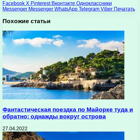
Facebook
X
Pinterest
Вконтакте
Одноклассники
Messenger
Messenger
WhatsApp
Telegram
Viber
Печатать
Похожие статьи
Фантастическая поездка по Майорке туда и
обратно: однажды вокруг острова
27.04.2022