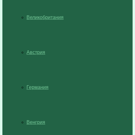
Великобритания
Австрия
Германия
Венгрия