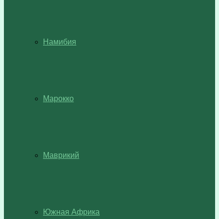
Намибия
Марокко
Маврикий
Южная Африка