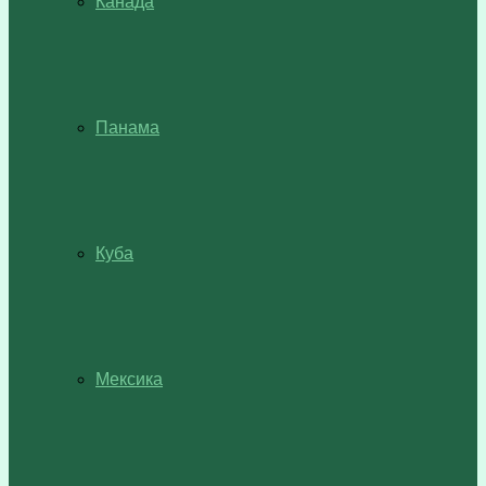
Канада
Панама
Куба
Мексика