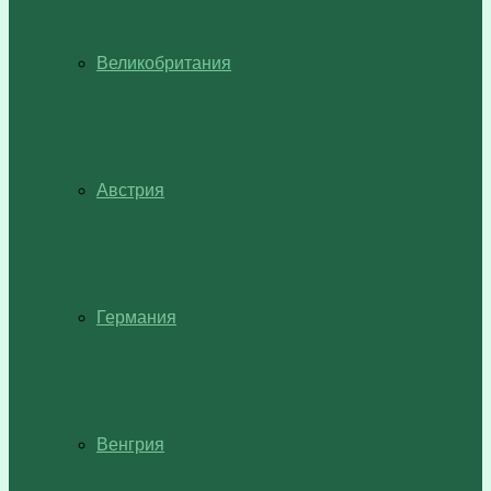
Великобритания
Австрия
Германия
Венгрия