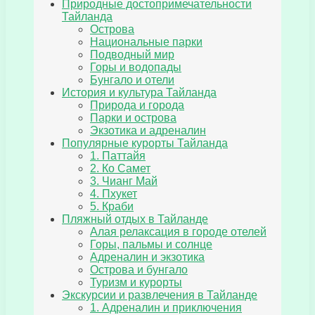
Природные достопримечательности
Тайланда
Острова
Национальные парки
Подводный мир
Горы и водопады
Бунгало и отели
История и культура Тайланда
Природа и города
Парки и острова
Экзотика и адреналин
Популярные курорты Тайланда
1. Паттайя
2. Ко Самет
3. Чианг Май
4. Пхукет
5. Краби
Пляжный отдых в Тайланде
Алая релаксация в городе отелей
Горы, пальмы и солнце
Адреналин и экзотика
Острова и бунгало
Туризм и курорты
Экскурсии и развлечения в Тайланде
1. Адреналин и приключения