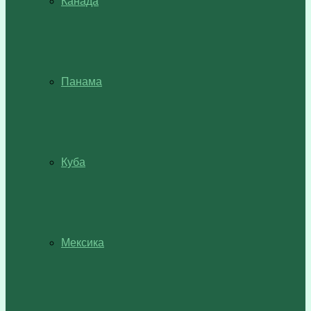
Канада
Панама
Куба
Мексика