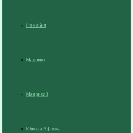
Намибия
Марокко
Маврикий
Южная Африка