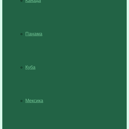
Канада
Панама
Куба
Мексика