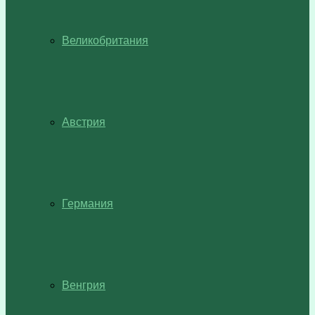
Великобритания
Австрия
Германия
Венгрия