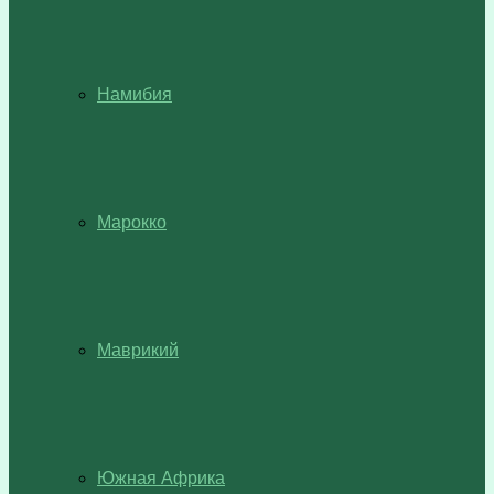
Намибия
Марокко
Маврикий
Южная Африка