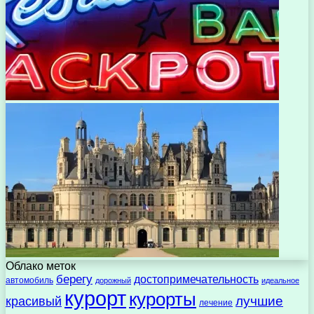
Облако меток
берегу
достопримечательность
автомобиль
дорожный
идеальное
курорт
курорты
лучшие
красивый
лечение