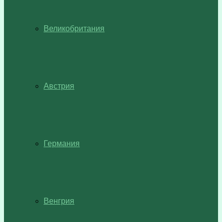
Великобритания
Австрия
Германия
Венгрия