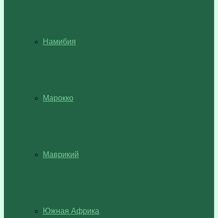
Намибия
Марокко
Маврикий
Южная Африка