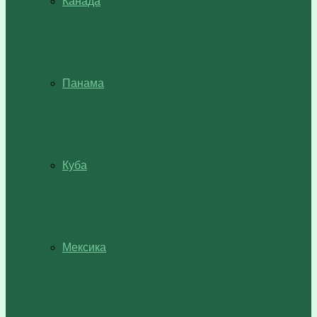
Канада
Панама
Куба
Мексика