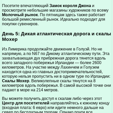
Посетите впечатляющий
Замок короля Джона
и
просмотрите небольшие магазины художников по всему
Молочный рынок
. По пятницам здесь также работает
большой ремесленный рынок. Идеально подходит для
покупки сувениров.
День 5: Дикая атлантическая дорога и скалы
Мохер
Из Лимерика продолжайте движение в Голуэй. Но не
напрямую, а по N67 по Дикому атлантическому пути. Эта
захватывающая дух прибрежная дорога тянется вдоль
всего западного побережья Ирландии — более 2600
километров. На участке между Лахинчем и Голуэем
находится одна из главных достопримечательностей,
которую нельзя пропустить ни в одном туре по Ирландии:
Скалы Мохер
. Великолепные скалы тянутся на 8
километров вдоль побережья. В самой высокой точке они
падают в море на 214 метров.
Вы можете получить доступ к скалам либо через этот
Центр для посетителей
направляйтесь к южному концу
(входная плата: 6 евро) или идите немного дальше на
север по бесплатным тропам. Однако почти все