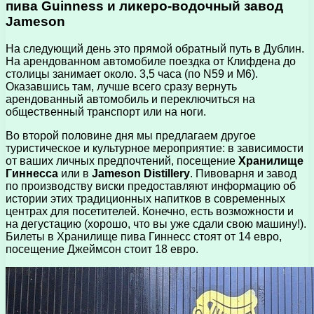
пива Guinness и ликеро-водочный завод
Jameson
На следующий день это прямой обратный путь в Дублин.
На арендованном автомобиле поездка от Клифдена до
столицы занимает около. 3,5 часа (по N59 и M6).
Оказавшись там, лучше всего сразу вернуть
арендованный автомобиль и переключиться на
общественный транспорт или на ноги.
Во второй половине дня мы предлагаем другое
туристическое и культурное мероприятие: в зависимости
от ваших личных предпочтений, посещение
Хранилище
Гиннесса
или в
Jameson Distillery
. Пивоварня и завод
по производству виски предоставляют информацию об
истории этих традиционных напитков в современных
центрах для посетителей. Конечно, есть возможности и
на дегустацию (хорошо, что вы уже сдали свою машину!).
Билеты в Хранилище пива Гиннесс стоят от 14 евро,
посещение Джеймсон стоит 18 евро.