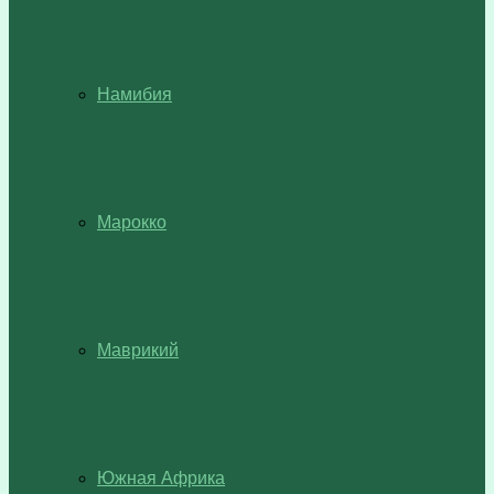
Намибия
Марокко
Маврикий
Южная Африка