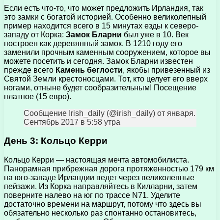
Если есть что-то, что может предложить Ирландия, так
это замки с богатой историей. Особенно великолепный
пример находится всего в 15 минутах езды к северо-
западу от Корка:
Замок Бларни
был уже в 10. Век
построен как деревянный замок. В 1210 году его
заменили прочным каменным сооружением, которое вы
можете посетить и сегодня. Замок Бларни известен
прежде всего
Камень беглости
, якобы привезенный из
Святой Земли крестоносцами. Тот, кто целует его вверх
ногами, отныне будет сообразительным! Посещение
платное (15 евро).
Сообщение Irish_daily (@irish_daily) от января.
Сентябрь 2017 в 5:58 утра
День 3: Кольцо Керри
Кольцо Керри — настоящая мечта автомобилиста.
Панорамная прибрежная дорога протяженностью 179 км
на юго-западе Ирландии ведет через великолепные
пейзажи. Из Корка направляйтесь в Килларни, затем
поверните налево на юг по трассе N71. Уделите
достаточно времени на маршрут, потому что здесь вы
обязательно несколько раз спонтанно остановитесь,