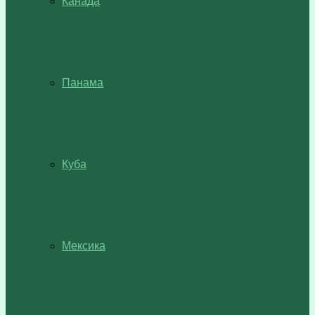
Канада
Панама
Куба
Мексика