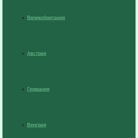
Великобритания
Австрия
Германия
Венгрия