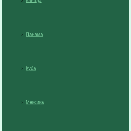
Канада
Панама
Куба
Мексика