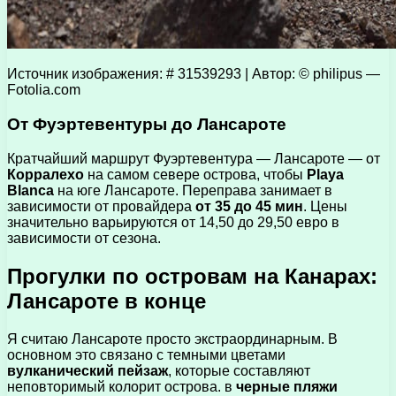
Источник изображения: # 31539293 | Автор: © philipus —
Fotolia.com
От Фуэртевентуры до Лансароте
Кратчайший маршрут Фуэртевентура — Лансароте — от
Корралехо
на самом севере острова, чтобы
Playa
Blanca
на юге Лансароте. Переправа занимает в
зависимости от провайдера
от 35 до 45 мин
. Цены
значительно варьируются от 14,50 до 29,50 евро в
зависимости от сезона.
Прогулки по островам на Канарах:
Лансароте в конце
Я считаю Лансароте просто экстраординарным. В
основном это связано с темными цветами
вулканический пейзаж
, которые составляют
неповторимый колорит острова. в
черные пляжи