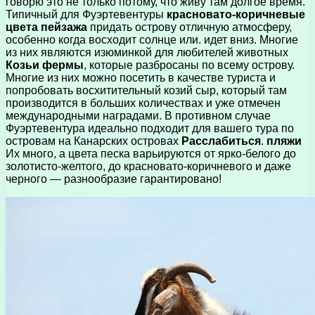
говорю это не только потому, что живу там долгое время.
Типичный для Фуэртевентуры
красновато-коричневые
цвета пейзажа
придать острову отличную атмосферу,
особенно когда восходит солнце или. идет вниз. Многие
из них являются изюминкой для любителей животных
Козьи фермы
, которые разбросаны по всему острову.
Многие из них можно посетить в качестве туриста и
попробовать восхитительный козий сыр, который там
производится в больших количествах и уже отмечен
международными наградами. В противном случае
Фуэртевентура идеально подходит для вашего тура по
островам на Канарских островах
Расслабиться
.
пляжи
Их много, а цвета песка варьируются от ярко-белого до
золотисто-желтого, до красновато-коричневого и даже
черного — разнообразие гарантировано!