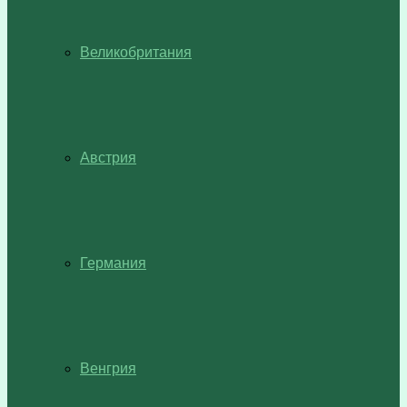
Великобритания
Австрия
Германия
Венгрия