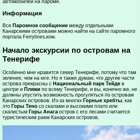
автомобилей на пароме.
Информация
Все
Паромное сообщение
между отдельными
Канарскими островами можно найти на сайте паромного
портала Ferrylines.ком.
Начало экскурсии по островам на
Тенерифе
Особенно мне нравится север Тенерифе, потому что там
зеленее, чем на юге. Но я также думаю, что другие части
острова прекрасны с
Национальный парк Тейде
в
центре и
Пляжи
по всему Тенерифе, и вы, конечно же, не
должны упустить возможность прогуляться по островам
Канарских островов. Из-за многих
Горные хребты
, как
это
Горы Тено
со скалами и высокими плато или
скалистым
Горы Анага
остров с его лесами считается
туристическим раем Канарских островов.