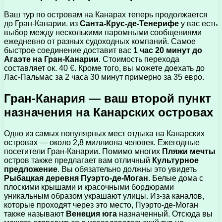
Ваш тур по островам на Канарах теперь продолжается
до Гран-Канарии. из
Санта-Крус-де-Тенерифе
у вас есть
выбор между несколькими паромными сообщениями
ежедневно от разных судоходных компаний. Самое
быстрое соединение доставит вас
1 час 20 минут до
Агаэте на Гран-Канарии
. Стоимость перехода
составляет ок. 40 €. Кроме того, вы можете доехать до
Лас-Пальмас за 2 часа 30 минут примерно за 35 евро.
Гран-Канария — ваш второй пункт
назначения на Канарских островах
Одно из самых популярных мест отдыха на Канарских
островах — около 2,8 миллиона человек. Ежегодные
посетители Гран-Канарии. Помимо многих
Пляжи мечты
остров также предлагает вам отличный
Культурное
предложение
. Вы обязательно должны это увидеть
Рыбацкая деревня Пуэрто-де-Моган
. Белые дома с
плоскими крышами и красочными бордюрами
уникальным образом украшают улицы. Из-за каналов,
которые проходят через это место, Пуэрто-де-Моган
также называют
Венеция юга
назначенный. Отсюда вы