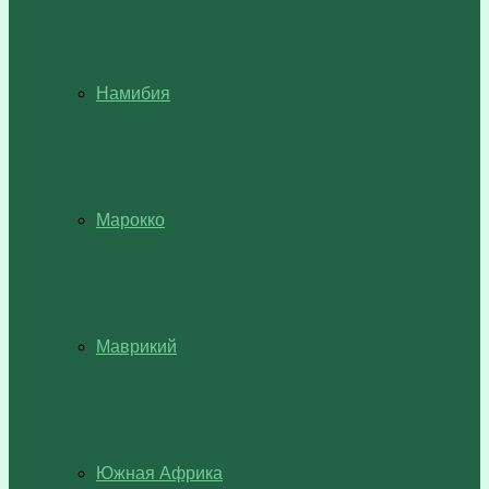
Намибия
Марокко
Маврикий
Южная Африка