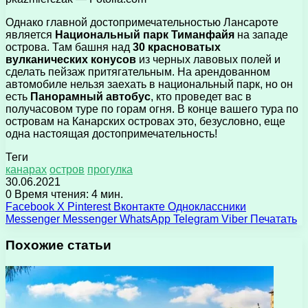
Однако главной достопримечательностью Лансароте
является
Национальный парк Тиманфайя
на западе
острова. Там башня над
30 красноватых
вулканических конусов
из черных лавовых полей и
сделать пейзаж притягательным. На арендованном
автомобиле нельзя заехать в национальный парк, но он
есть
Панорамный автобус
, кто проведет вас в
получасовом туре по горам огня. В конце вашего тура по
островам на Канарских островах это, безусловно, еще
одна настоящая достопримечательность!
Теги
канарах
остров
прогулка
30.06.2021
0
Время чтения: 4 мин.
Facebook
X
Pinterest
Вконтакте
Одноклассники
Messenger
Messenger
WhatsApp
Telegram
Viber
Печатать
Похожие статьи