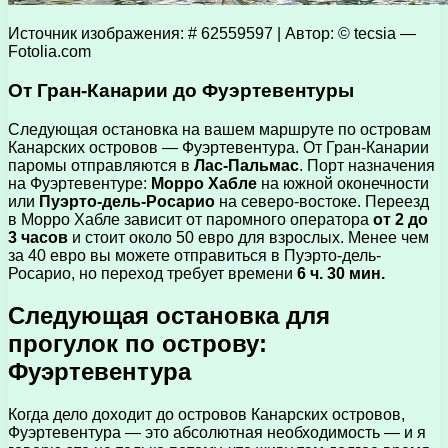
Источник изображения: # 62559597 | Автор: © tecsia —
Fotolia.com
От Гран-Канарии до Фуэртевентуры
Следующая остановка на вашем маршруте по островам
Канарских островов — Фуэртевентура. От Гран-Канарии
паромы отправляются в
Лас-Пальмас
. Порт назначения
на Фуэртевентуре:
Морро Хабле
на южной оконечности
или
Пуэрто-дель-Росарио
на северо-востоке. Переезд
в Морро Хабле зависит от паромного оператора
от 2 до
3 часов
и стоит около 50 евро для взрослых. Менее чем
за 40 евро вы можете отправиться в Пуэрто-дель-
Росарио, но переход требует времени
6 ч. 30 мин.
Следующая остановка для
прогулок по острову:
Фуэртевентура
Когда дело доходит до островов Канарских островов,
Фуэртевентура — это абсолютная необходимость — и я