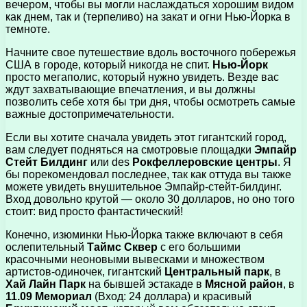
вечером, чтобы вы могли наслаждаться хорошим видом
как днем, так и (терпеливо) на закат и огни Нью-Йорка в
темноте.
Начните свое путешествие вдоль восточного побережья
США в городе, который никогда не спит.
Нью-Йорк
просто мегаполис, который нужно увидеть. Везде вас
ждут захватывающие впечатления, и вы должны
позволить себе хотя бы три дня, чтобы осмотреть самые
важные достопримечательности.
Если вы хотите сначала увидеть этот гигантский город,
вам следует подняться на смотровые площадки
Эмпайр
Стейт Билдинг
или des
Рокфеллеровские центры
. Я
бы порекомендовал последнее, так как оттуда вы также
можете увидеть внушительное Эмпайр-стейт-билдинг.
Вход довольно крутой — около 30 долларов, но оно того
стоит: вид просто фантастический!
Конечно, изюминки Нью-Йорка также включают в себя
ослепительный
Таймс Сквер
с его большими
красочными неоновыми вывесками и множеством
артистов-одиночек, гигантский
Центральный парк
, в
Хай Лайн Парк
на бывшей эстакаде в
Мясной район
, в
11.09 Мемориал
(Вход: 24 доллара) и красивый