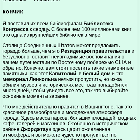
кончик
Я поставил их всем библиофилам
Библиотека
Конгресса
к сердцу. С более чем 100 миллионами книг
это одна из крупнейших библиотек в мире.
Столица Соединенных Штатов может предложить
гораздо больше, чем это
Резиденция правительства
и,
безусловно, оставит неизгладимые воспоминания о
вашем путешествии по Восточному побережью США и
обратно. Конечно, вам стоит посетить такие знаменитые
памятники, как этот
Капитолий
, в
белый дом
и это
мемориал Линкольна
нельзя пропустить, но из-за
обилия музеев и исторических мест вам понадобится
много дней, чтобы увидеть все это, так что выбирайте
основные моменты заранее.
Что мне действительно нравится в Вашингтоне, так это
красочное разнообразие и молодежная атмосфера
города. Здесь масса парков, больших площадей, модных
кафе, галерей и магазинов. Особенно в историческом
районе
Джорджтаун
здесь царит оживленная
атмосфера, и вы можете чудесно прогуляться по