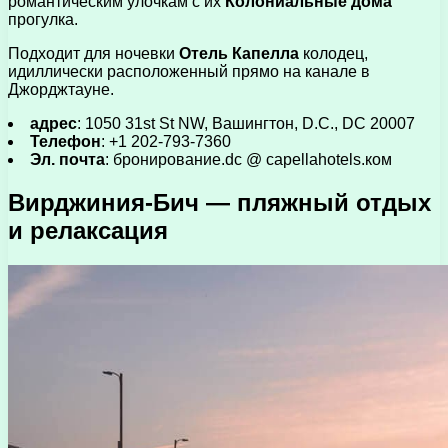
романтическим улочкам с их
Колониальные дома
прогулка.
Подходит для ночевки
Отель Капелла
колодец,
идиллически расположенный прямо на канале в
Джорджтауне.
адрес
: 1050 31st St NW, Вашингтон, D.С., DC 20007
Телефон
: +1 202-793-7360
Эл. почта
: бронирование.dc @ capellahotels.ком
Вирджиния-Бич — пляжный отдых
и релаксация