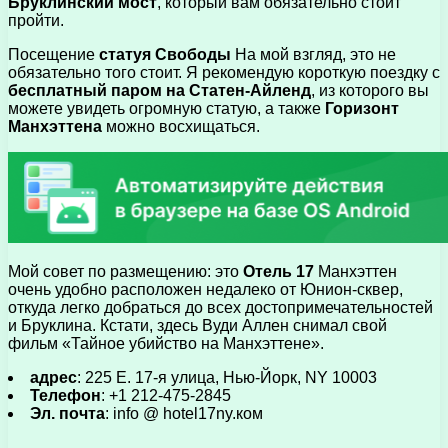
Бруклинский мост
, который вам обязательно стоит
пройти.
Посещение
статуя Свободы
На мой взгляд, это не
обязательно того стоит. Я рекомендую короткую поездку с
бесплатный паром на Статен-Айленд
, из которого вы
можете увидеть огромную статую, а также
Горизонт
Манхэттена
можно восхищаться.
Мой совет по размещению: это
Отель 17
Манхэттен
очень удобно расположен недалеко от Юнион-сквер,
откуда легко добраться до всех достопримечательностей
и Бруклина. Кстати, здесь Вуди Аллен снимал свой
фильм «Тайное убийство на Манхэттене».
адрес
: 225 Е. 17-я улица, Нью-Йорк, NY 10003
Телефон
: +1 212-475-2845
Эл. почта
: info @ hotel17ny.ком