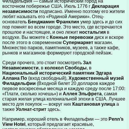
Филадельфия — самый исторический город на
восточном побережье США. Июль 1776 г
Декларация
независимости
подписано. Именно поэтому его жители
любят называть его «Родиной Америки». Отец-
основатель
Бенджамин Франклин
умер здесь и до сих
пор помнят во всем городе. Это место, где встречаются
прошлое и настоящее, и оно лежит
ностальгия
в
воздухе. Вы можете с
Конные перевозки
диск и вскоре
после этого в современном
Супермаркет
магазин.
Множество парков, памятников, музеев, а также кафе,
рынков и магазинов формируют городской пейзаж.
Среди прочего, это стоит посмотреть
Зал
Независимости
, в
колокол Свободы
, в
Национальный исторический памятник Эдгара
Аллана По
(вход свободный),
Художественный музей
Филадельфии
(Входной билет 20 долларов каждое
первое воскресенье месяца и каждую среду после 17:00:
«Плати, сколько хочешь») и
Аллея Эльфрета
, самая
старая жилая улица колониальной эпохи в США. Лучшее
место для покупок — вокруг них
Каштановая улица
а
также
Уолнат-стрит
здесь.
Например, хороший отель в Филадельфии — это
Penn’s
View Hotel
, который предлагает красивые,