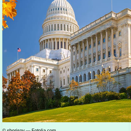
© sborisov — Fotolia.com