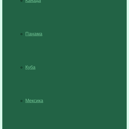
Канада
Панама
Куба
Мексика