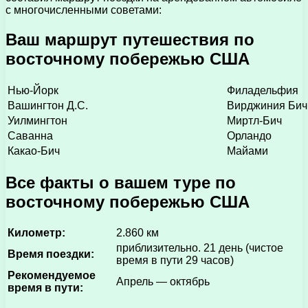
с многочисленными советами:
Ваш маршрут путешествия по
восточному побережью США
Нью-Йорк
Филадельфия
Вашингтон Д.С.
Вирджиния Бич
Уилмингтон
Миртл-Бич
Саванна
Орландо
Какао-Бич
Майами
Все факты о вашем туре по
восточному побережью США
Километр:
2.860 км
приблизительно. 21 день (чистое
Время поездки:
время в пути 29 часов)
Рекомендуемое
Апрель — октябрь
время в пути: