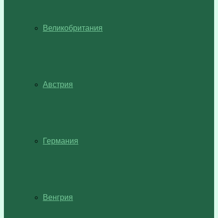
Великобритания
Австрия
Германия
Венгрия