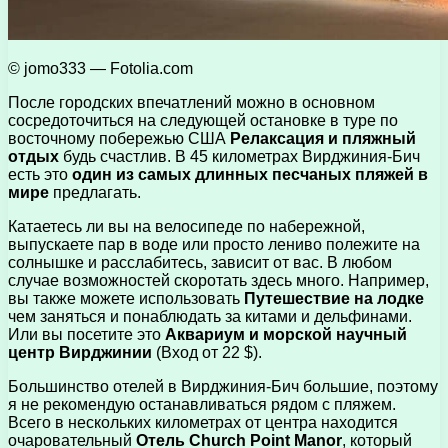
© jomo333 — Fotolia.com
После городских впечатлений можно в основном
сосредоточиться на следующей остановке в туре по
восточному побережью США
Релаксация и пляжный
отдых
будь счастлив. В 45 километрах Вирджиния-Бич
есть это
один из самых длинных песчаных пляжей в
мире
предлагать.
Катаетесь ли вы на велосипеде по набережной,
выпускаете пар в воде или просто лениво полежите на
солнышке и расслабитесь, зависит от вас. В любом
случае возможностей скоротать здесь много. Например,
вы также можете использовать
Путешествие на лодке
чем заняться и понаблюдать за китами и дельфинами.
Или вы посетите это
Аквариум и морской научный
центр Вирджинии
(Вход от 22 $).
Большинство отелей в Вирджиния-Бич большие, поэтому
я не рекомендую останавливаться рядом с пляжем.
Всего в нескольких километрах от центра находится
очаровательный
Отель Church Point Manor
, который