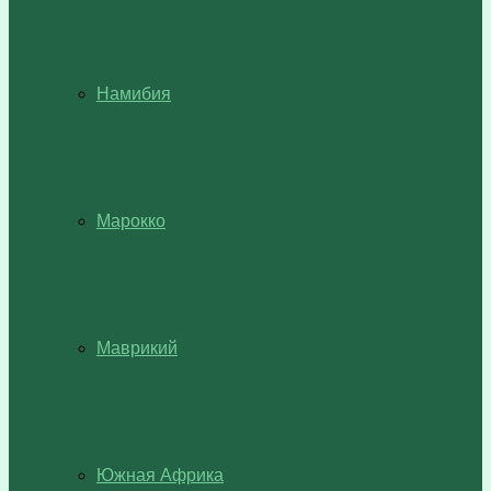
Намибия
Марокко
Маврикий
Южная Африка