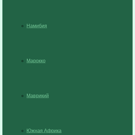
Намибия
Марокко
Маврикий
Южная Африка