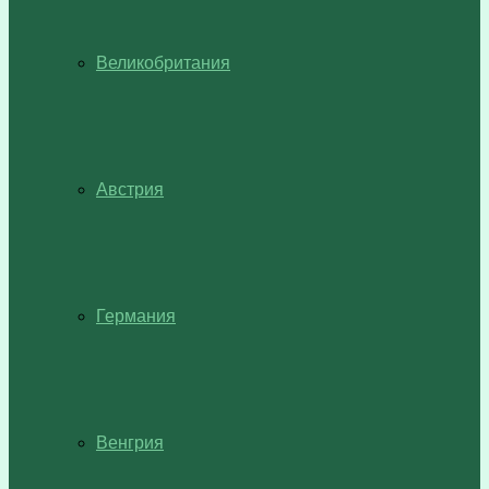
Великобритания
Австрия
Германия
Венгрия