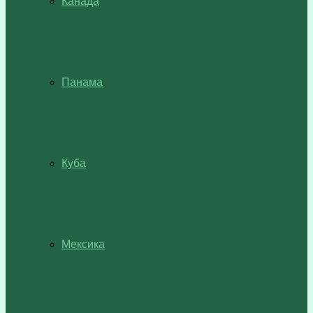
Канада
Панама
Куба
Мексика