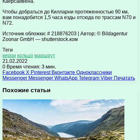
Каерсайвена.
Чтобы добраться до Килларни протяженностью 90 км,
вам понадобится 1,5 часа езды отсюда по трассам N70 и
N72.
Источник обложки: # 218876203 | Автор: © Bildagentur
Zoonar GmbH — shutterstock.ком
Теги
керри
кольцо
маршрут
21.02.2022
0
Время чтения: 3 мин.
Facebook
X
Pinterest
Вконтакте
Одноклассники
Messenger
Messenger
WhatsApp
Telegram
Viber
Печатать
Похожие статьи