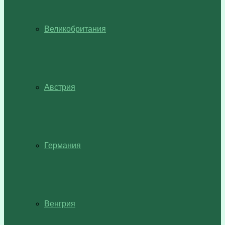
Великобритания
Австрия
Германия
Венгрия