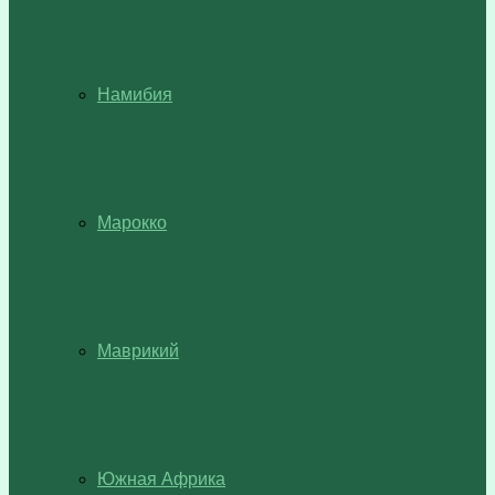
Намибия
Марокко
Маврикий
Южная Африка