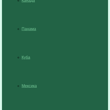
Канада
Панама
Куба
Мексика