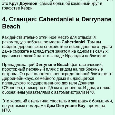
это
Круг Друидов
, самый большой каменный круг в
графстве Керри.
4. Станция: Caherdaniel и Derrynane
Beach
Как действительно отличное место для отдыха, я
рекомендую небольшое место
Caherdaniel
. Там вы
найдете деревенское спокойствие после дневного тура и
даже сможете насладиться закатом на одном из самых
красивых пляжей на юго-западе Ирландии поблизости.
Принадлежащий
Derrynane Beach
фантастический,
просторный песчаный пляж с видом на прибрежные
острова. Он расположен в непосредственной близости от
Дерринейн-хаус, семейного дома выдающегося
ирландского государственного деятеля Дэниела
О’Коннела, примерно в 2,5 км от деревни. И дом, и пляж
обозначены указателями с автомагистрали N70.
Это хороший отель типа «постель и завтрак» с большими,
но уютными номерами
Дом Derrynane Bay
, прямо на
N70.