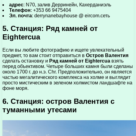
адрес
: N70, залив Дерринейн, Кахерданиэль
Телефон
: +353 66 9475404
Эл. почта
: derrynanebayhouse @ eircom.сеть
5. Станция: Ряд камней от
Eightercua
Если вы любите фотографию и ищете увлекательный
предмет, то вам стоит отправиться в
Остров Валентия
сделать остановку и
Ряд камней от Eightercua
взять
перед объективом. Четыре больших камня были сделаны
около 1700 г. до н.э. Chr. Предположительно, он является
частью мегалитического комплекса на холме и выглядит
просто мистическим в зеленом холмистом ландшафте на
фоне моря.
6. Станция: остров Валентия с
туманными утесами