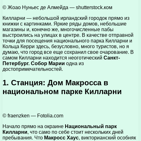
© Жоао Нуньес де Алмейда — shutterstock.ком
Килларни — небольшой ирландский городок прямо из
книжки с картинками. Яркие ряды домов, небольшие
магазины и, конечно же, многочисленные пабы
выстроились на улицах в центре. В качестве отправной
точки для посещения национального парка Килларни и
Кольца Керри здесь, безусловно, много туристов, но я
думаю, что город все еще сохранил свое очарование. В
самом Килларни находится неоготический
Санкт-
Петербург. Собор Марии
одна из
достопримечательностей.
1. Станция: Дом Макросса в
национальном парке Килларни
© fraenzken — Fotolia.com
Начало прямо на окраине
Национальный парк
Килларни
, что само по себе стоит нескольких дней
пребывания. Что
Макросс Хаус
, викторианский особняк