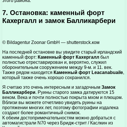
этого района.
7. Остановка: каменный форт
Кахергалл и замок Балликарбери
© Bildagentur Zoonar GmbH — shutterstock.ком
На последней остановке вы увидите старый ирландский
каменный форт:
Каменный форт Кахергалл
был
полностью отреставрирован и, вероятно, служил
оборонительным сооружением между 9-м. и 11. век.
Также рядом находится
Каменный форт Leacanabuaile
,
который также очень хорошо сохранился.
Я считаю это очень интересным и загадочным
Замок
Балликарбери
. Руины старого замка датируются 15
веком. Века и почти полностью покрыта мхом и плющом.
Вблизи вы можете отчетливо увидеть руины на
протяжении многих лет, поэтому фотографии издалека
создают более романтичный снимок.
К обеим достопримечательностям можно добраться с
автомагистрали N70 через Бридж-стрит / Каслкин из