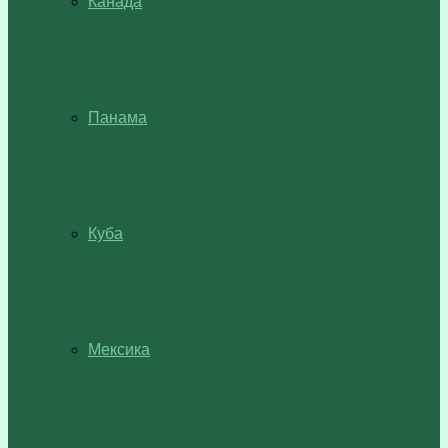
Канада
Панама
Куба
Мексика