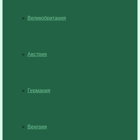
Великобритания
Австрия
Германия
Венгрия