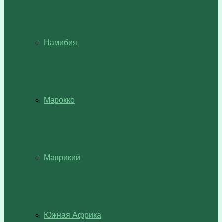
Намибия
Марокко
Маврикий
Южная Африка