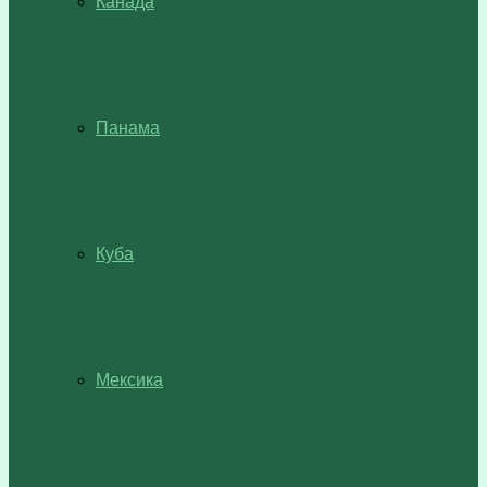
Канада
Панама
Куба
Мексика