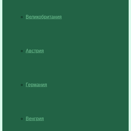
Великобритания
Австрия
Германия
Венгрия