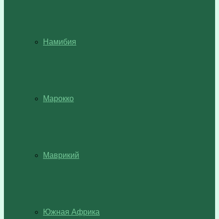
Намибия
Марокко
Маврикий
Южная Африка