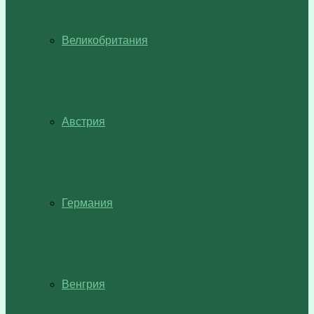
Великобритания
Австрия
Германия
Венгрия