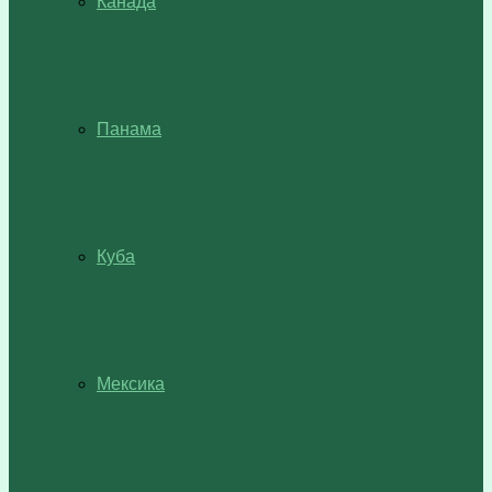
Канада
Панама
Куба
Мексика