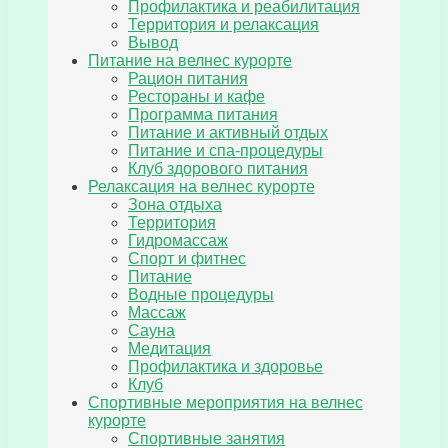
Профилактика и реабилитация
Территория и релаксация
Вывод
Питание на велнес курорте
Рацион питания
Рестораны и кафе
Программа питания
Питание и активный отдых
Питание и спа-процедуры
Клуб здорового питания
Релаксация на велнес курорте
Зона отдыха
Территория
Гидромассаж
Спорт и фитнес
Питание
Водные процедуры
Массаж
Сауна
Медитация
Профилактика и здоровье
Клуб
Спортивные мероприятия на велнес
курорте
Спортивные занятия