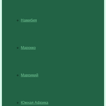
Намибия
Марокко
Маврикий
Южная Африка