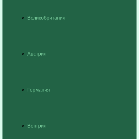
Великобритания
Австрия
Германия
Венгрия