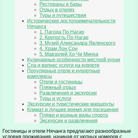
Рестораны и бары
Отдых в отелях
Туры и путешествия
Исторические достопримечательности
Нячанга
1. Пагода По Нагар
2. Крепость По Нагар
3. Музей Александра Явленского
4. Храм Лон Сон
5. Мавзолей Хо Чи Минха
Кулинарные особенности местной кухни
Спа и велнес услуги на курорте
Популярные отели и курортные
комплексы
Отели и гостиницы
Пляжный отдых
Развлечения и экскурсии
Туры и услуги
Экскурсии и туристические маршруты
Климат и лучшее время для посещения
Пляжи и водные виды спорта
Экскурсии и развлечения
Гостиницы и отели Нячанга предлагают разнообразные
условия проживания, начиная от уютных номеров с