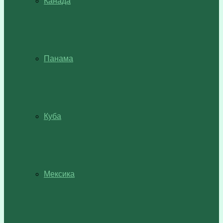
Канада
Панама
Куба
Мексика