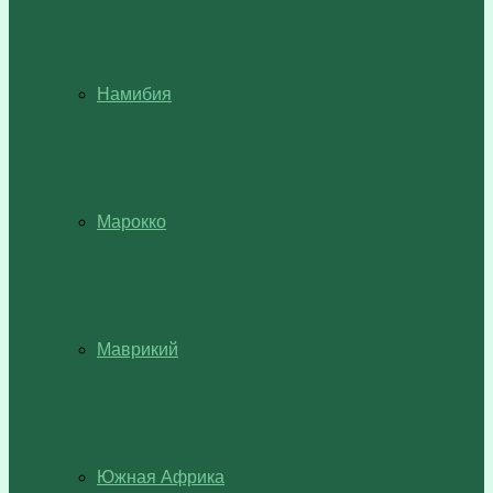
Намибия
Марокко
Маврикий
Южная Африка