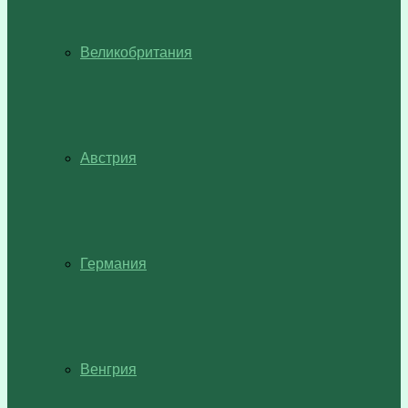
Великобритания
Австрия
Германия
Венгрия