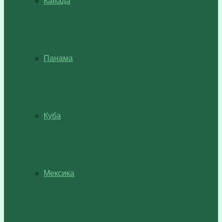
Канада
Панама
Куба
Мексика