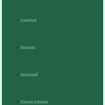
Намибия
Марокко
Маврикий
Южная Африка