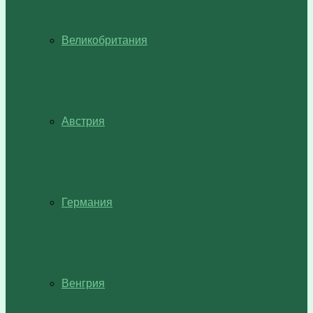
Великобритания
Австрия
Германия
Венгрия