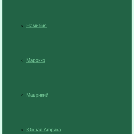
Намибия
Марокко
Маврикий
Южная Африка