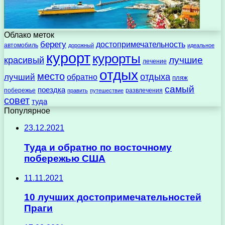
Облако меток
берегу
достопримечательность
автомобиль
дорожный
идеальное
курорт
курорты
лучшие
красивый
лечение
отдых
место
отдыха
лучший
обратно
пляж
самый
поездка
побережье
развлечения
править
путешествие
совет
туда
Популярное
23.12.2021
Туда и обратно по восточному
побережью США
11.11.2021
10 лучших достопримечательностей
Праги