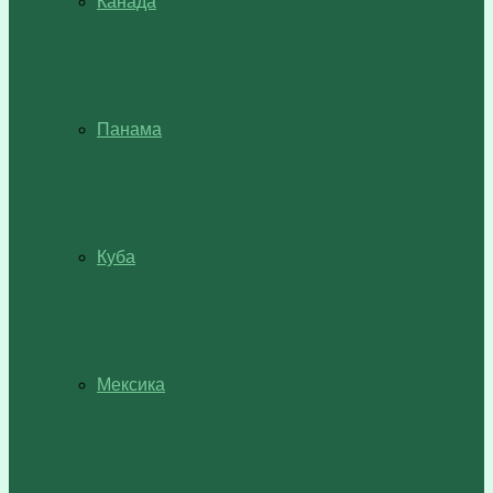
Канада
Панама
Куба
Мексика