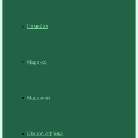
Намибия
Марокко
Маврикий
Южная Африка