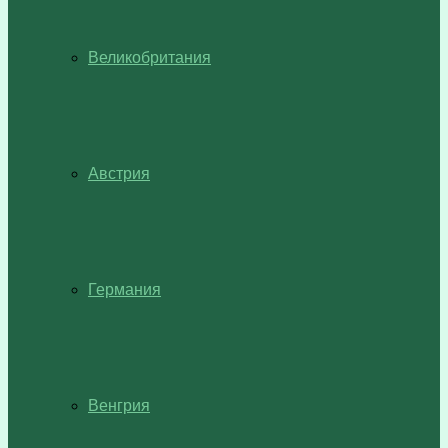
Великобритания
Австрия
Германия
Венгрия