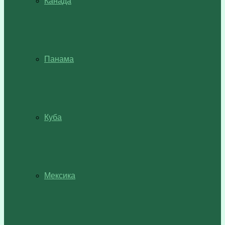
Канада
Панама
Куба
Мексика