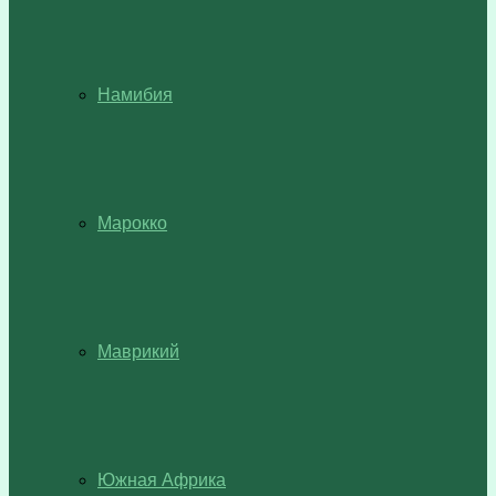
Намибия
Марокко
Маврикий
Южная Африка