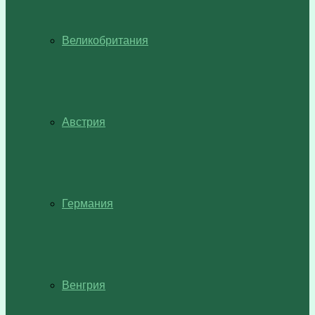
Великобритания
Австрия
Германия
Венгрия