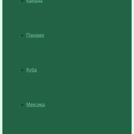
Канада
Панама
Куба
Мексика