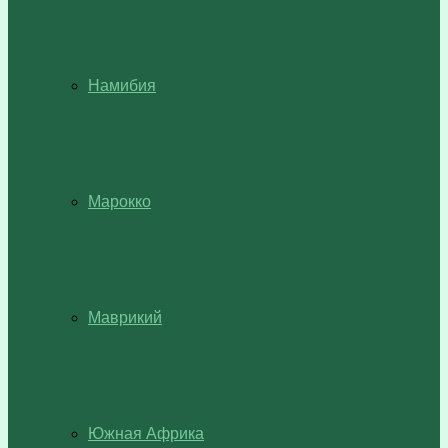
Намибия
Марокко
Маврикий
Южная Африка