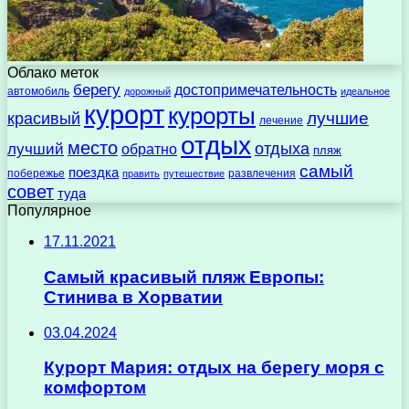
Облако меток
берегу
достопримечательность
автомобиль
дорожный
идеальное
курорт
курорты
лучшие
красивый
лечение
отдых
место
отдыха
лучший
обратно
пляж
самый
поездка
побережье
развлечения
править
путешествие
совет
туда
Популярное
17.11.2021
Самый красивый пляж Европы:
Стинива в Хорватии
03.04.2024
Курорт Мария: отдых на берегу моря с
комфортом