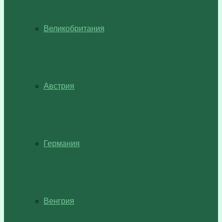
Великобритания
Австрия
Германия
Венгрия