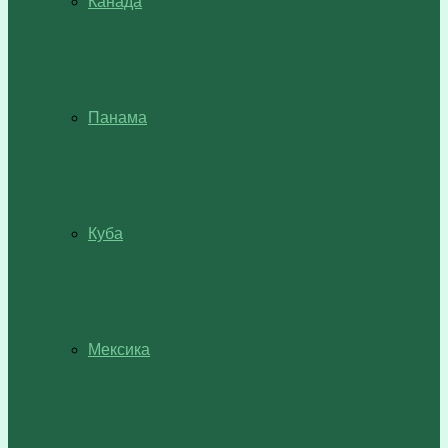
Канада
Панама
Куба
Мексика