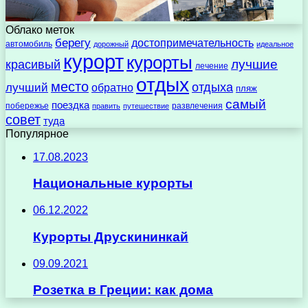
Облако меток
берегу
достопримечательность
автомобиль
дорожный
идеальное
курорт
курорты
лучшие
красивый
лечение
отдых
место
отдыха
лучший
обратно
пляж
самый
поездка
побережье
развлечения
править
путешествие
совет
туда
Популярное
17.08.2023
Национальные курорты
06.12.2022
Курорты Друскининкай
09.09.2021
Розетка в Греции: как дома