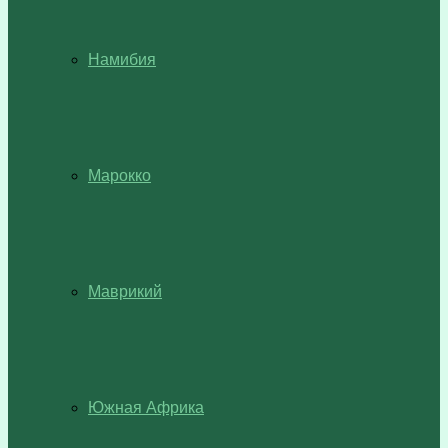
Намибия
Марокко
Маврикий
Южная Африка