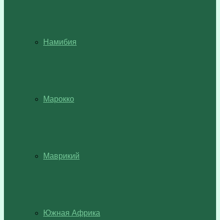
Намибия
Марокко
Маврикий
Южная Африка