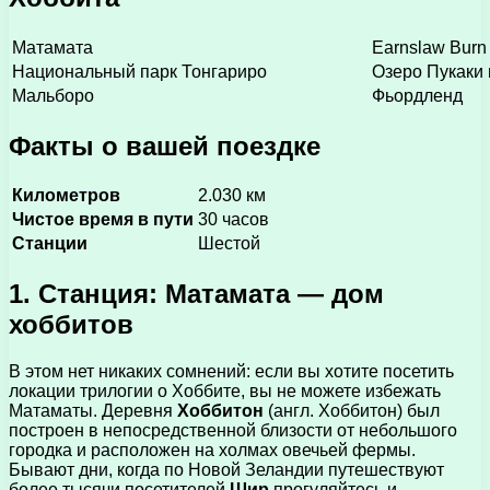
Матамата
Earnslaw Burn
Национальный парк Тонгариро
Озеро Пукаки 
Мальборо
Фьордленд
Факты о вашей поездке
Километров
2.030 км
Чистое время в пути
30 часов
Станции
Шестой
1. Станция: Матамата — дом
хоббитов
В этом нет никаких сомнений: если вы хотите посетить
локации трилогии о Хоббите, вы не можете избежать
Матаматы. Деревня
Хоббитон
(англ. Хоббитон) был
построен в непосредственной близости от небольшого
городка и расположен на холмах овечьей фермы.
Бывают дни, когда по Новой Зеландии путешествуют
более тысячи посетителей
Шир
прогуляйтесь и