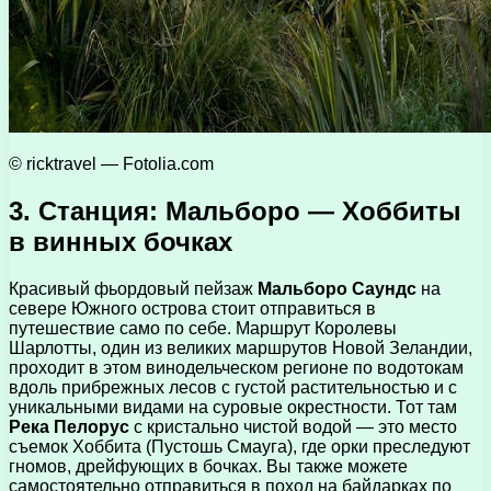
© ricktravel — Fotolia.com
3. Станция: Мальборо — Хоббиты
в винных бочках
Красивый фьордовый пейзаж
Мальборо Саундс
на
севере Южного острова стоит отправиться в
путешествие само по себе. Маршрут Королевы
Шарлотты, один из великих маршрутов Новой Зеландии,
проходит в этом винодельческом регионе по водотокам
вдоль прибрежных лесов с густой растительностью и с
уникальными видами на суровые окрестности. Тот там
Река Пелорус
с кристально чистой водой — это место
съемок Хоббита (Пустошь Смауга), где орки преследуют
гномов, дрейфующих в бочках. Вы также можете
самостоятельно отправиться в поход на байдарках по