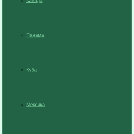
Канада
Панама
Куба
Мексика