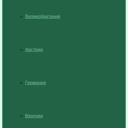
Великобритания
Австрия
Германия
Венгрия