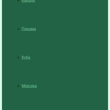
Канада
Панама
Куба
Мексика