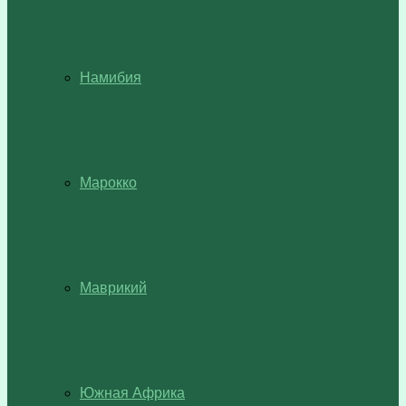
Намибия
Марокко
Маврикий
Южная Африка