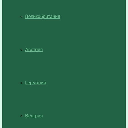
Великобритания
Австрия
Германия
Венгрия