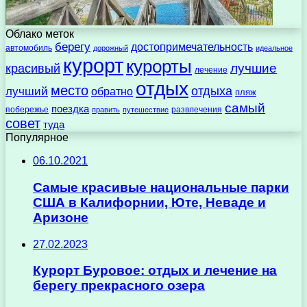
Облако меток
берегу
достопримечательность
автомобиль
дорожный
идеальное
курорт
курорты
лучшие
красивый
лечение
отдых
место
отдыха
лучший
обратно
пляж
самый
поездка
побережье
развлечения
править
путешествие
совет
туда
Популярное
06.10.2021
Самые красивые национальные парки
США в Калифорнии, Юте, Неваде и
Аризоне
27.02.2023
Курорт Буровое: отдых и лечение на
берегу прекрасного озера