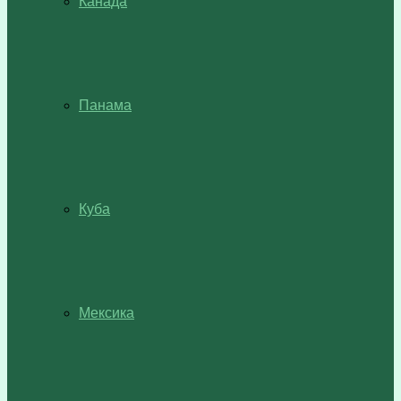
Канада
Панама
Куба
Мексика