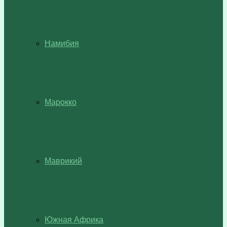
Намибия
Марокко
Маврикий
Южная Африка