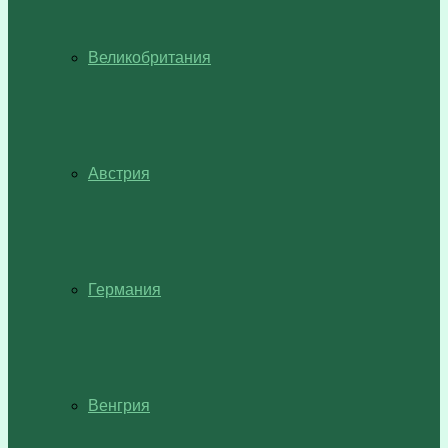
Великобритания
Австрия
Германия
Венгрия