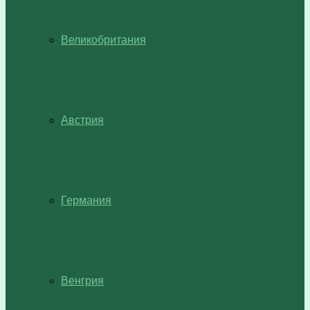
Великобритания
Австрия
Германия
Венгрия