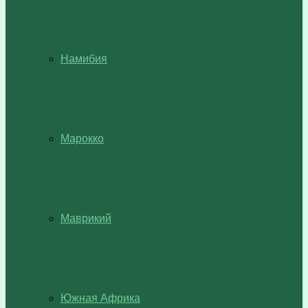
Намибия
Марокко
Маврикий
Южная Африка