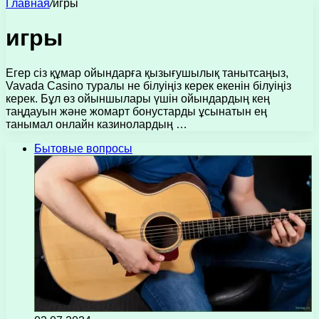
Главная
/
игры
игры
Егер сіз құмар ойындарға қызығушылық танытсаңыз,
Vavada Casino туралы не білуіңіз керек екенін білуіңіз
керек. Бұл өз ойыншылары үшін ойындардың кең
таңдауын және жомарт бонустарды ұсынатын ең
танымал онлайн казинолардың …
Бытовые вопросы