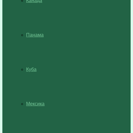
Канада
Панама
Куба
Мексика