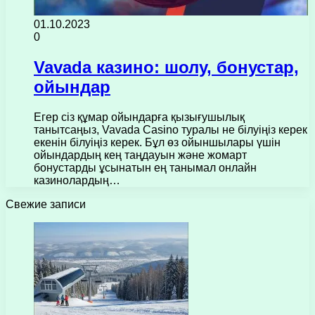
01.10.2023
0
Vavada казино: шолу, бонустар,
ойындар
Егер сіз құмар ойындарға қызығушылық
танытсаңыз, Vavada Casino туралы не білуіңіз керек
екенін білуіңіз керек. Бұл өз ойыншылары үшін
ойындардың кең таңдауын және жомарт
бонустарды ұсынатын ең танымал онлайн
казинолардың…
Свежие записи