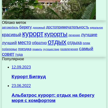
Облако меток
берегу
достопримечательность
автомобиль
дорожный
идеальное
курорт
курорты
лучшие
красивый
лечение
отдых
место
отдыха
лучший
обратно
пляж
самый
поездка
побережье
развлечения
править
путешествие
совет
туда
Популярное
12.09.2023
Курорт Бигвуд
23.06.2022
Альбатрос курорт: отдых на берегу
моря с комфортом