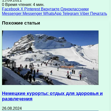
15.09.2021
0
Время чтения: 4 мин.
Facebook
X
Pinterest
Вконтакте
Одноклассники
Messenger
Messenger
WhatsApp
Telegram
Viber
Печатать
Похожие статьи
Немецкие курорты: отдых для здоровья и
развлечения
26.08.2024