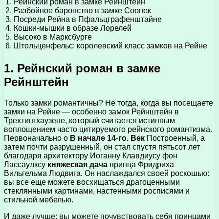
1. Рейнский роман в замке Рейнштейн
2. Разбойное баронство в замке Соонек
3. Посреди Рейна в Пфальцграфенштайне
4. Кошки-мышки в образе Лорелей
5. Высоко в Марксбурге
6. Штольценфельс: королевский класс замков на Рейне
1. Рейнский роман в замке
Рейнштейн
Только замки романтичны? Не тогда, когда вы посещаете
замки на Рейне — особенно замок Рейнштейн в
Трехтингхаузене, который считается истинным
воплощением часто цитируемого рейнского романтизма.
Первоначально о
В начале 14-го. Век
Построенный, а
затем почти разрушенный, он стал спустя пятьсот лет
благодаря архитектору Иоганну Клавдиусу фон
Лассаулксу
княжеская дача
принца Фридриха
Вильгельма Людвига. Он наслаждался своей роскошью:
вы все еще можете восхищаться драгоценными
стеклянными картинами, настенными росписями и
стильной мебелью.
И даже лучше: вы можете почувствовать себя принцами