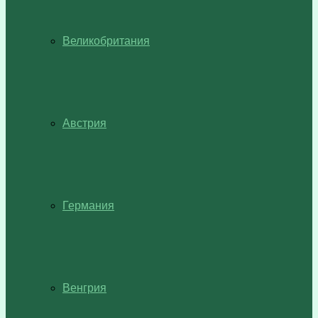
Великобритания
Австрия
Германия
Венгрия