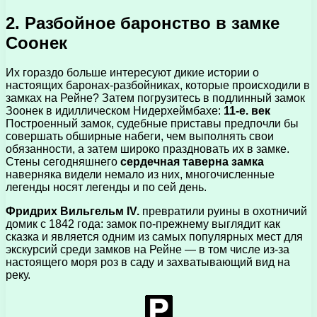
2. Разбойное баронство в замке
Соонек
Их гораздо больше интересуют дикие истории о
настоящих баронах-разбойниках, которые происходили в
замках на Рейне? Затем погрузитесь в подлинный замок
Зоонек в идиллическом Нидерхеймбахе:
11-е. век
Построенный замок, судебные приставы предпочли бы
совершать обширные набеги, чем выполнять свои
обязанности, а затем широко праздновать их в замке.
Стены сегодняшнего
сердечная таверна замка
наверняка видели немало из них, многочисленные
легенды носят легенды и по сей день.
Фридрих Вильгельм IV.
превратили руины в охотничий
домик с 1842 года: замок по-прежнему выглядит как
сказка и является одним из самых популярных мест для
экскурсий среди замков на Рейне — в том числе из-за
настоящего моря роз в саду и захватывающий вид на
реку.