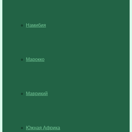
Намибия
Марокко
Маврикий
Южная Африка