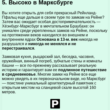
5. Высоко в Марксбурге
Вы хотите открыть для себя прекрасный Рейнланд-
Пфальц еще дальше в своем туре по замкам на Рейне?
Затем вас ожидает особая достопримечательность —
Хёэнбург-Марксбург в мечтательном Браубахе: он
уникален среди укрепленных замков на Рейне, поскольку
на протяжении веков находился во внешнем и
внутреннем ядрах
Основана в 13-м. век
никогда не
разрушался и
никогда не менялся и не
перестраивался
.
Замковая кухня, рыцарский зал, беседка, часовня,
оружейная, винный погреб, зубчатые стены и комнаты
башни — все по-прежнему рассказывает реальную
историю и гарантирует вам ее
подлинное путешествие
в средневековье
. Многие замки на Рейне все еще
можно увидеть в их первоначальном виде, но Марксбург
— поистине уникальный архитектурный памятник с
открытым местом на сланцевой скале высотой 160
метров.