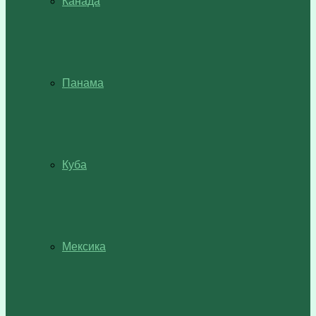
Канада
Панама
Куба
Мексика