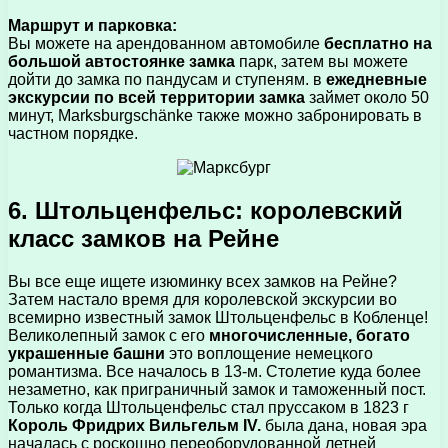
Маршрут и парковка:
Вы можете на арендованном автомобиле
бесплатно на
большой автостоянке замка
парк, затем вы можете
дойти до замка по пандусам и ступеням. в
ежедневные
экскурсии по всей территории замка
займет около 50
минут, Marksburgschänke также можно забронировать в
частном порядке.
6. Штольценфельс: королевский
класс замков на Рейне
Вы все еще ищете изюминку всех замков на Рейне?
Затем настало время для королевской экскурсии во
всемирно известный замок Штольценфельс в Кобленце!
Великолепный замок с его
многочисленные, богато
украшенные башни
это воплощение немецкого
романтизма. Все началось в 13-м. Столетие куда более
незаметно, как приграничный замок и таможенный пост.
Только когда Штольценфельс стал пруссаком в 1823 г
Король Фридрих Вильгельм IV.
была дана, новая эра
началась с роскошно переоборудованной летней