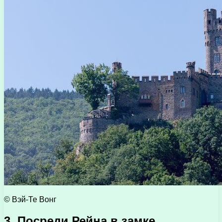
© Вэй-Те Вонг
3. Посреди Рейна в замке