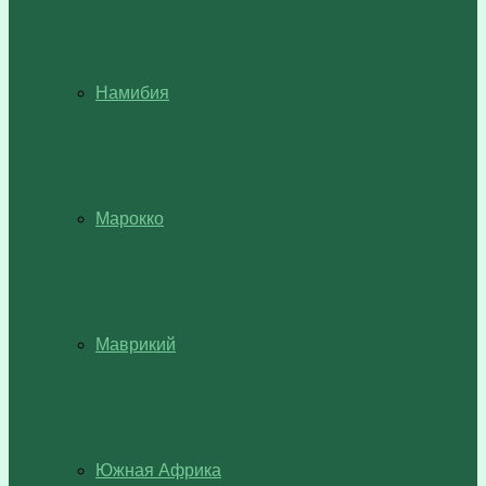
Намибия
Марокко
Маврикий
Южная Африка