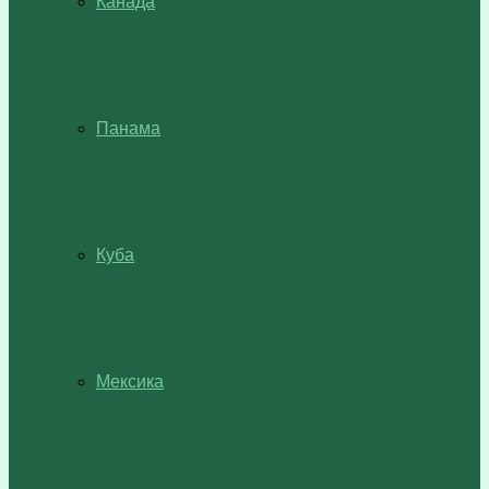
Канада
Панама
Куба
Мексика