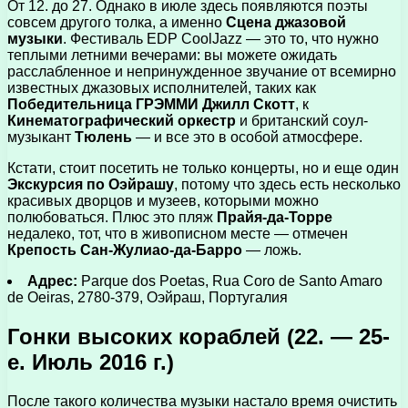
От 12. до 27. Однако в июле здесь появляются поэты
совсем другого толка, а именно
Сцена джазовой
музыки
. Фестиваль EDP ​​CoolJazz — это то, что нужно
теплыми летними вечерами: вы можете ожидать
расслабленное и непринужденное звучание от всемирно
известных джазовых исполнителей, таких как
Победительница ГРЭММИ Джилл Скотт
, к
Кинематографический оркестр
и британский соул-
музыкант
Тюлень
— и все это в особой атмосфере.
Кстати, стоит посетить не только концерты, но и еще один
Экскурсия по Оэйрашу
, потому что здесь есть несколько
красивых дворцов и музеев, которыми можно
полюбоваться. Плюс это пляж
Прайя-да-Торре
недалеко, тот, что в живописном месте — отмечен
Крепость Сан-Жулиао-да-Барро
— ложь.
Адрес:
Parque dos Poetas, Rua Coro de Santo Amaro
de Oeiras, 2780-379, Оэйраш, Португалия
Гонки высоких кораблей (22. — 25-
е. Июль 2016 г.)
После такого количества музыки настало время очистить