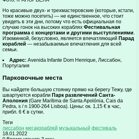
Но красивые двух- и трехмастеровские (которые, кстати,
тоже можно посетить) — не единственное, что стоит
увидеть в эти дни, потому что есть официальная по
случаю гонок на высоких кораблях
Фестивальная
программа с концертами и другими выступлениями
.
Изюминкой, безусловно, является впечатляющий
Парад
кораблей
— незабываемые впечатления для всей
семьи.
Адрес:
Avenida Infante Dom Henrique, Лиссабон,
Португалия
Парковочные места
Вы найдете большую стоянку прямо на берегу Тежу, где
швартуются корабли
Парк развлечений Санта-
Аполония
(Gare Marítima de Santa Apolónia, Cais da
Pedra, s / n 1900-264 Lisboa). Цены: ок. 1,15 € в час,
прибл. 6 € в сутки.
Теги
лиссабон
мегакораблей
музыкальный
фестиваль
18.01.2022