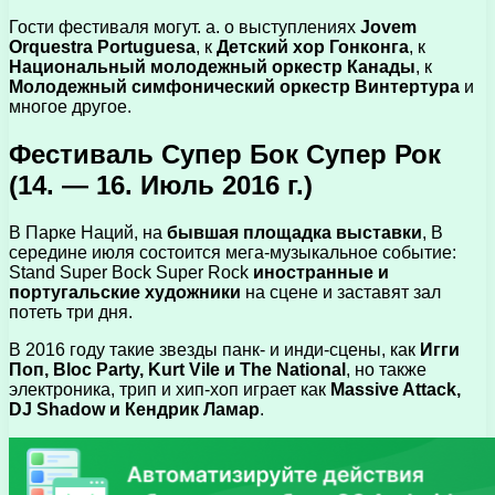
Гости фестиваля могут. а. о выступлениях
Jovem
Orquestra Portuguesa
, к
Детский хор Гонконга
, к
Национальный молодежный оркестр Канады
, к
Молодежный симфонический оркестр Винтертура
и
многое другое.
Фестиваль Супер Бок Супер Рок
(14. — 16. Июль 2016 г.)
В Парке Наций, на
бывшая площадка выставки
, В
середине июля состоится мега-музыкальное событие:
Stand Super Bock Super Rock
иностранные и
португальские художники
на сцене и заставят зал
потеть три дня.
В 2016 году такие звезды панк- и инди-сцены, как
Игги
Поп, Bloc Party, Kurt Vile и The National
, но также
электроника, трип и хип-хоп играет как
Massive Attack,
DJ Shadow и Кендрик Ламар
.