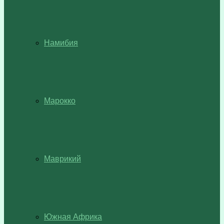
Намибия
Марокко
Маврикий
Южная Африка