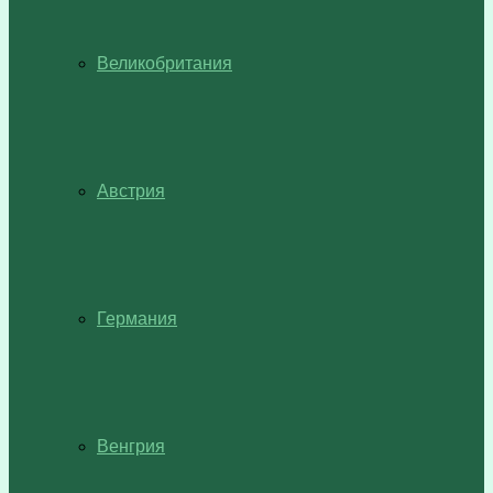
Великобритания
Австрия
Германия
Венгрия