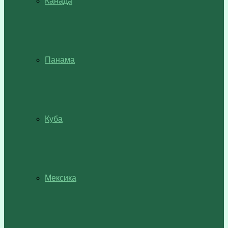
Канада
Панама
Куба
Мексика