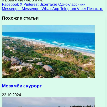
0
Время чтения: 3 мин.
Facebook
X
Pinterest
Вконтакте
Одноклассники
Messenger
Messenger
WhatsApp
Telegram
Viber
Печатать
Похожие статьи
Мозамбик курорт
22.10.2024