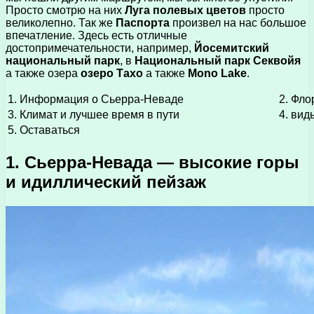
Просто смотрю на них
Луга полевых цветов
просто
великолепно. Так же
Паспорта
произвел на нас большое
впечатление. Здесь есть отличные
достопримечательности, например,
Йосемитский
национальный парк
, в
Национальный парк Секвойя
а также озера
озеро Тахо
а также
Mono Lake
.
1. Информация о Сьерра-Неваде
2. Фло
3. Климат и лучшее время в пути
4. вид
5. Оставаться
1. Сьерра-Невада — высокие горы
и идиллический пейзаж