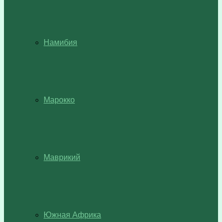
Намибия
Марокко
Маврикий
Южная Африка