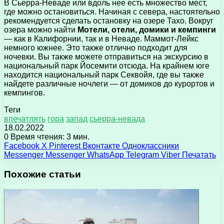
В Сьерра-Неваде или вдоль нее есть множество мест,
где можно остановиться. Начиная с севера, настоятельно
рекомендуется сделать остановку на озере Тахо. Вокруг
озера можно найти
Мотели, отели, домики и кемпинги
— как в Калифорнии, так и в Неваде. Маммот-Лейкс
немного южнее. Это также отлично подходит для
ночевки. Вы также можете отправиться на экскурсию в
национальный парк Йосемити отсюда. На крайнем юге
находится национальный парк Секвойя, где вы также
найдете различные ночлеги — от домиков до курортов и
кемпингов.
Теги
впечатлять
гора
запад
сьерра-невада
18.02.2022
0
Время чтения: 3 мин.
Facebook
X
Pinterest
Вконтакте
Одноклассники
Messenger
Messenger
WhatsApp
Telegram
Viber
Печатать
Похожие статьи