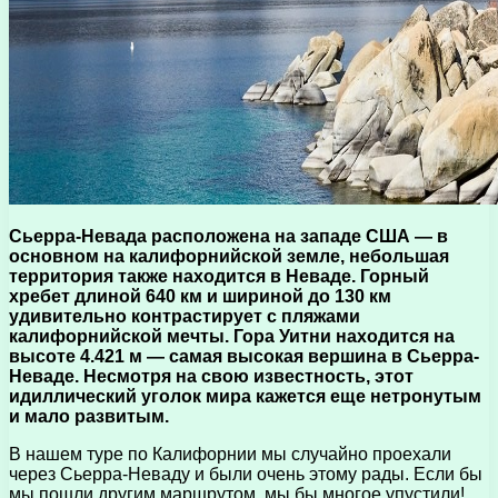
Сьерра-Невада расположена на западе США — в
основном на калифорнийской земле, небольшая
территория также находится в Неваде. Горный
хребет длиной 640 км и шириной до 130 км
удивительно контрастирует с пляжами
калифорнийской мечты. Гора Уитни находится на
высоте 4.421 м — самая высокая вершина в Сьерра-
Неваде. Несмотря на свою известность, этот
идиллический уголок мира кажется еще нетронутым
и мало развитым.
В нашем туре по Калифорнии мы случайно проехали
через Сьерра-Неваду и были очень этому рады. Если бы
мы пошли другим маршрутом, мы бы многое упустили!