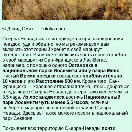
© Дэвид Смит — Fotolia.com
Сьерра-Невада часто игнорируется при планировании
поездок туда и обратно, но мы рекомендуем вам
включить этот горный хребет в свой маршрут
путешествия. Вы можете включить часть горного хребта
в свой маршрут из Сан-Франциско в Лас-Вегас,
например, с помощью одного
Остановка в
национальном парке Йосемити или у озера Моно
.
Чистый
Время поездки
составляет
приблизительно.
10 часов
и это
Расстояние 900 км
. Кроме того, Сан-
Франциско — хорошая отправная точка, чтобы добраться
оттуда через Сьерра-Невада до озера Тахо менее чем за
3,5 часа.
Из лос анджелеса
достичь
Национальный
парк Йосемити чуть менее 5,5 часов
, если вы
выберете маршрут по восточной окраине Сьерра-
Невады. Здесь вы также можете посетить национальный
парк Секвойя.
Покрывает всю территорию Сьерра-Невады
почти