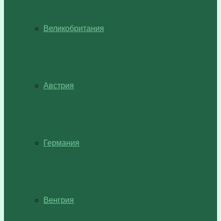
Великобритания
Австрия
Германия
Венгрия