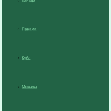
Канада
Панама
Куба
Мексика