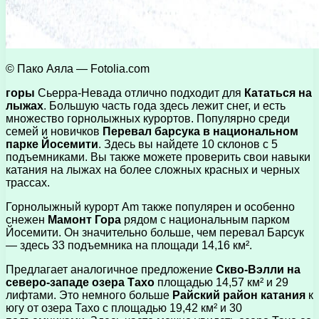
© Пако Аяла — Fotolia.com
горы
Сьерра-Невада отлично подходит для
Кататься на
лыжах
. Большую часть года здесь лежит снег, и есть
множество горнолыжных курортов. Популярно среди
семей и новичков
Перевал барсука в национальном
парке Йосемити
. Здесь вы найдете 10 склонов с 5
подъемниками. Вы также можете проверить свои навыки
катания на лыжах на более сложных красных и черных
трассах.
Горнолыжный курорт Am также популярен и особенно
снежен
Мамонт Гора
рядом с национальным парком
Йосемити. Он значительно больше, чем перевал Барсук
— здесь 33 подъемника на площади 14,16 км².
Предлагает аналогичное предложение
Скво-Вэлли на
северо-западе озера Тахо
площадью 14,57 км² и 29
лифтами. Это немного больше
Райский район катания
к
югу от озера Тахо с площадью 19,42 км² и 30