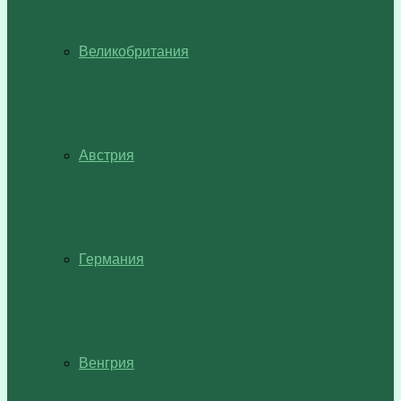
Великобритания
Австрия
Германия
Венгрия