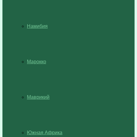
Намибия
Марокко
Маврикий
Южная Африка