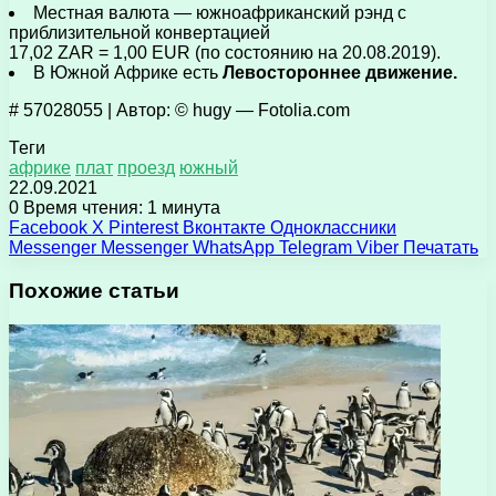
Местная валюта — южноафриканский рэнд с
приблизительной конвертацией
17,02 ZAR = 1,00 EUR (по состоянию на 20.08.2019).
В Южной Африке есть
Левостороннее движение.
# 57028055 | Автор: © hugy — Fotolia.com
Теги
африке
плат
проезд
южный
22.09.2021
0
Время чтения: 1 минута
Facebook
X
Pinterest
Вконтакте
Одноклассники
Messenger
Messenger
WhatsApp
Telegram
Viber
Печатать
Похожие статьи