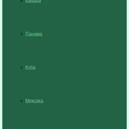
Канада
Панама
Куба
Мексика