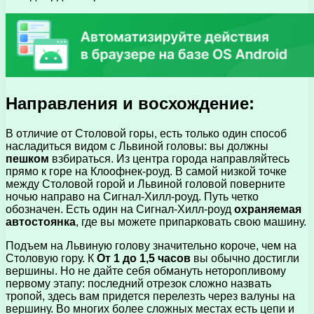
Направления и восхождение:
В отличие от Столовой горы, есть только один способ
насладиться видом с Львиной головы: вы должны
пешком
взбираться. Из центра города направляйтесь
прямо к горе на Клоофнек-роуд. В самой низкой точке
между Столовой горой и Львиной головой поверните
ночью направо на Сигнал-Хилл-роуд. Путь четко
обозначен. Есть один на Сигнал-Хилл-роуд
охраняемая
автостоянка
, где вы можете припарковать свою машину.
Подъем на Львиную голову значительно короче, чем на
Столовую гору. К
От 1 до 1,5 часов
вы обычно достигли
вершины. Но не дайте себя обмануть неторопливому
первому этапу: последний отрезок сложно назвать
тропой, здесь вам придется перелезть через валуны на
вершину. Во многих более сложных местах есть цепи и