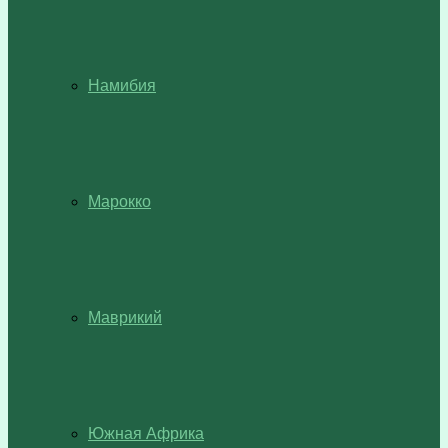
Намибия
Марокко
Маврикий
Южная Африка