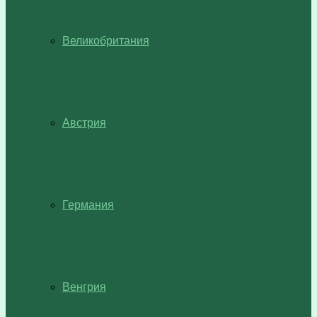
Великобритания
Австрия
Германия
Венгрия