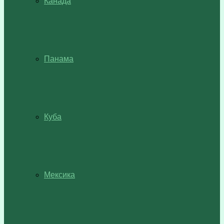
Канада
Панама
Куба
Мексика