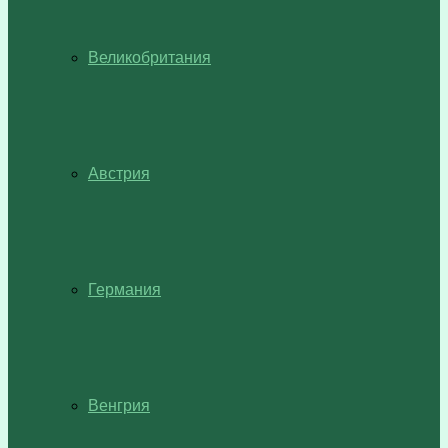
Великобритания
Австрия
Германия
Венгрия