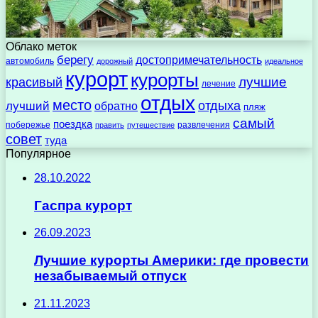
Облако меток
берегу
достопримечательность
автомобиль
дорожный
идеальное
курорт
курорты
лучшие
красивый
лечение
отдых
место
отдыха
лучший
обратно
пляж
самый
поездка
побережье
развлечения
править
путешествие
совет
туда
Популярное
28.10.2022
Гаспра курорт
26.09.2023
Лучшие курорты Америки: где провести
незабываемый отпуск
21.11.2023