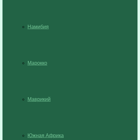
Намибия
Марокко
Маврикий
Южная Африка