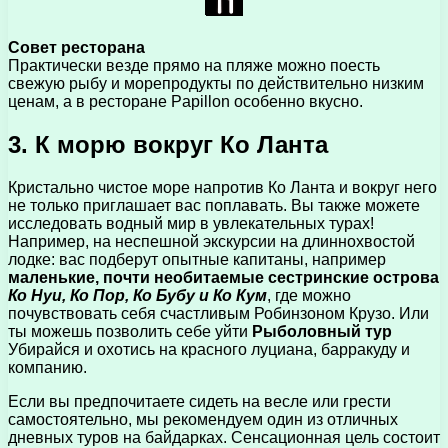
Совет ресторана
Практически везде прямо на пляже можно поесть
свежую рыбу и морепродукты по действительно низким
ценам, а в ресторане Papillon особенно вкусно.
3. К морю вокруг Ко Ланта
Кристально чистое море напротив Ко Ланта и вокруг него
не только приглашает вас поплавать. Вы также можете
исследовать водный мир в увлекательных турах!
Например, на неспешной экскурсии на длиннохвостой
лодке: вас подберут опытные капитаны, например
маленькие, почти необитаемые сестринские острова
Ко Нуи, Ко Пор, Ко Бубу и Ко Кум
, где можно
почувствовать себя счастливым Робинзоном Крузо. Или
ты можешь позволить себе уйти
Рыболовный тур
Убирайся и охотись на красного луциана, барракуду и
компанию.
Если вы предпочитаете сидеть на весле или грести
самостоятельно, мы рекомендуем один из отличных
дневных туров на байдарках. Сенсационная цель состоит