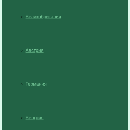
Великобритания
Австрия
Германия
Венгрия