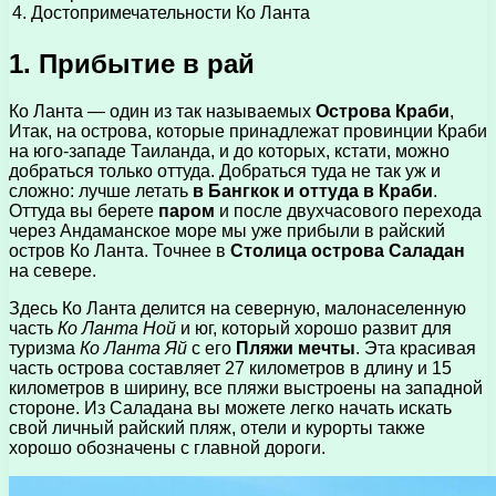
4. Достопримечательности Ко Ланта
1. Прибытие в рай
Ко Ланта — один из так называемых
Острова Краби
,
Итак, на острова, которые принадлежат провинции Краби
на юго-западе Таиланда, и до которых, кстати, можно
добраться только оттуда. Добраться туда не так уж и
сложно: лучше летать
в Бангкок и оттуда в Краби
.
Оттуда вы берете
паром
и после двухчасового перехода
через Андаманское море мы уже прибыли в райский
остров Ко Ланта. Точнее в
Столица острова Саладан
на севере.
Здесь Ко Ланта делится на северную, малонаселенную
часть
Ко Ланта Ной
и юг, который хорошо развит для
туризма
Ко Ланта Яй
с его
Пляжи мечты
. Эта красивая
часть острова составляет 27 километров в длину и 15
километров в ширину, все пляжи выстроены на западной
стороне. Из Саладана вы можете легко начать искать
свой личный райский пляж, отели и курорты также
хорошо обозначены с главной дороги.