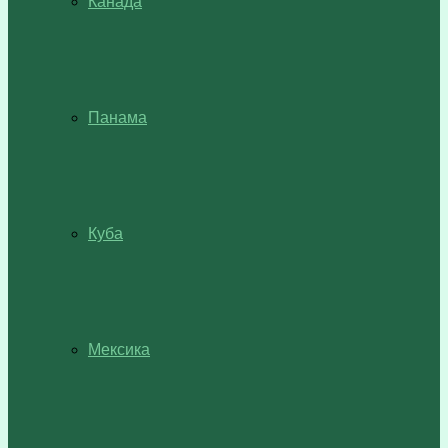
Канада
Панама
Куба
Мексика