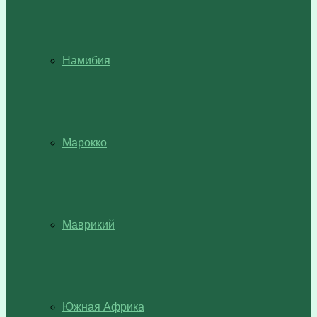
Намибия
Марокко
Маврикий
Южная Африка