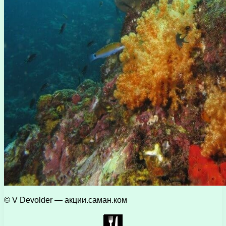
© V Devolder — акции.саман.ком