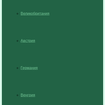
Великобритания
Австрия
Германия
Венгрия