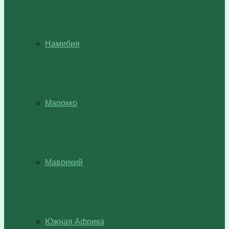
Намибия
Марокко
Маврикий
Южная Африка