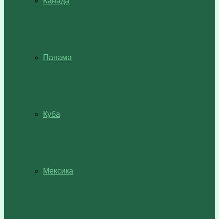
Канада
Панама
Куба
Мексика