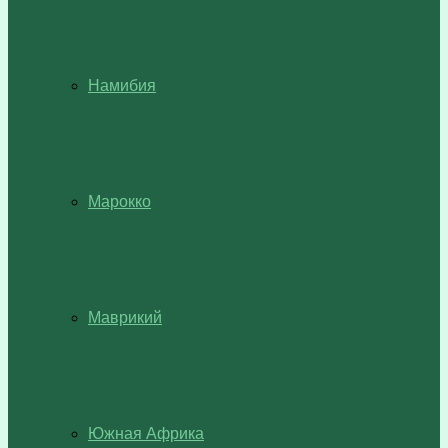
Намибия
Марокко
Маврикий
Южная Африка