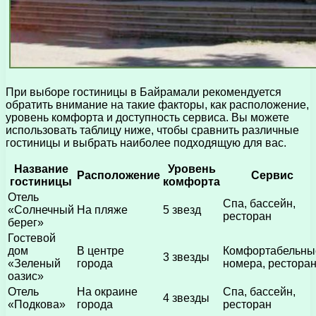
При выборе гостиницы в Байрамали рекомендуется
обратить внимание на такие факторы, как расположение,
уровень комфорта и доступность сервиса. Вы можете
использовать таблицу ниже, чтобы сравнить различные
гостиницы и выбрать наиболее подходящую для вас.
Название
Уровень
Расположение
Сервис
гостиницы
комфорта
Отель
Спа, бассейн,
«Солнечный
На пляже
5 звезд
ресторан
берег»
Гостевой
дом
В центре
Комфортабельны
3 звезды
«Зеленый
города
номера, рестора
оазис»
Отель
На окраине
Спа, бассейн,
4 звезды
«Подкова»
города
ресторан