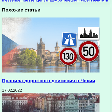
Messenger
Messenger
WhatsApp
Telegram
Viber
Печатать
Похожие статьи
Правила дорожного движения в Чехии
17.02.2022