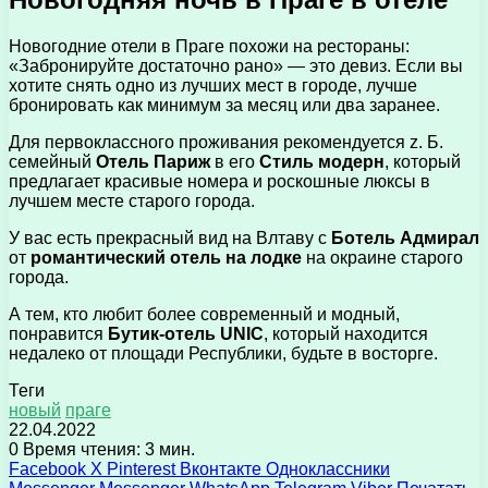
Новогодние отели в Праге похожи на рестораны:
«Забронируйте достаточно рано» — это девиз. Если вы
хотите снять одно из лучших мест в городе, лучше
бронировать как минимум за месяц или два заранее.
Для первоклассного проживания рекомендуется z. Б.
семейный
Отель Париж
в его
Стиль модерн
, который
предлагает красивые номера и роскошные люксы в
лучшем месте старого города.
У вас есть прекрасный вид на Влтаву с
Ботель Адмирал
от
романтический отель на лодке
на окраине старого
города.
А тем, кто любит более современный и модный,
понравится
Бутик-отель UNIC
, который находится
недалеко от площади Республики, будьте в восторге.
Теги
новый
праге
22.04.2022
0
Время чтения: 3 мин.
Facebook
X
Pinterest
Вконтакте
Одноклассники