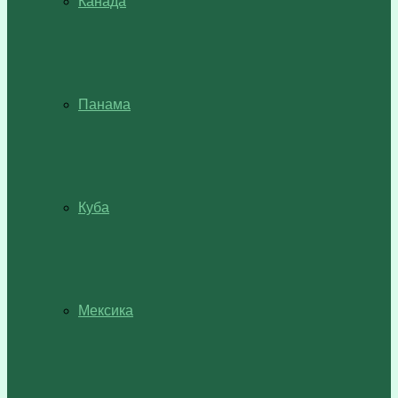
Канада
Панама
Куба
Мексика