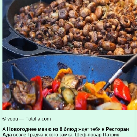
© veou — Fotolia.com
А
Новогоднее меню из 8 блюд
ждет тебя в
Ресторан
Ада
возле Градчанского замка. Шеф-повар Патрик