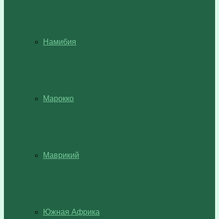
Намибия
Марокко
Маврикий
Южная Африка