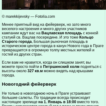
© marekkijevsky — Fotolia.com
Менее приятный вид на фейерверк, но зато много
веселого настроения и много других участников
кампании ждут вас на
Вацлавская площадь
с конной
статуей св. Вацлав посередине. И это тоже
Кольцо
Старого города
, Большая рыночная площадь в
историческом центре города в канун Нового года в Праге
превращается в огромную толпу местных жителей и
гостей из других стран.
Если вам не нравится, когда он слишком занят, вы
можете просто пойти в
Петршинский холм
подняться с
высоты около
327 кв.м
можно видеть над крышами
города.
Новогодний фейерверк
Не только в новогоднюю ночь в Праге устраивают
большие салюты. По традиции всегда происходит
настоящее зрелище
на 1. Январь в 18:00
вместо того.