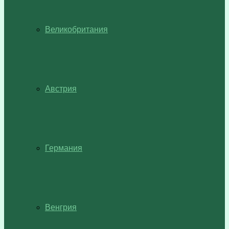
Великобритания
Австрия
Германия
Венгрия