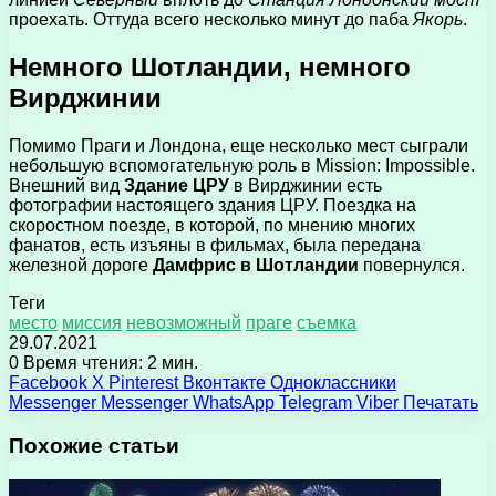
проехать. Оттуда всего несколько минут до паба
Якорь
.
Немного Шотландии, немного
Вирджинии
Помимо Праги и Лондона, еще несколько мест сыграли
небольшую вспомогательную роль в Mission: Impossible.
Внешний вид
Здание ЦРУ
в Вирджинии есть
фотографии настоящего здания ЦРУ. Поездка на
скоростном поезде, в которой, по мнению многих
фанатов, есть изъяны в фильмах, была передана
железной дороге
Дамфрис в Шотландии
повернулся.
Теги
место
миссия
невозможный
праге
съемка
29.07.2021
0
Время чтения: 2 мин.
Facebook
X
Pinterest
Вконтакте
Одноклассники
Messenger
Messenger
WhatsApp
Telegram
Viber
Печатать
Похожие статьи