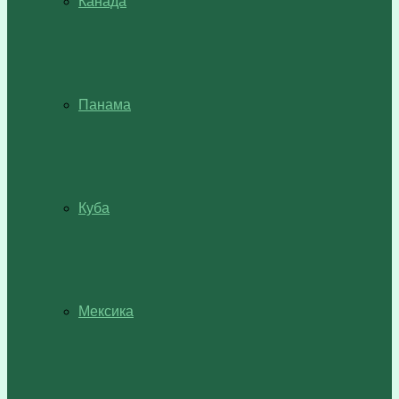
Канада
Панама
Куба
Мексика