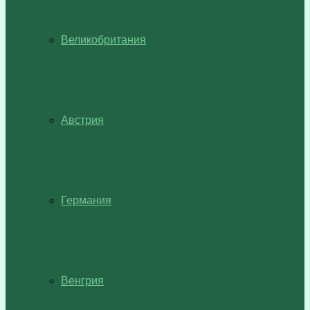
Великобритания
Австрия
Германия
Венгрия