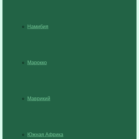
Намибия
Марокко
Маврикий
Южная Африка