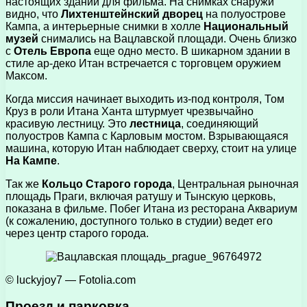
настоящих зданий для фильма. На снимках снаружи
видно, что
Лихтенштейнский дворец
на полуострове
Кампа, а интерьерные снимки в холле
Национальный
музей
снимались на Вацлавской площади. Очень близко
с
Отель Европа
еще одно место. В шикарном здании в
стиле ар-деко Итан встречается с торговцем оружием
Максом.
Когда миссия начинает выходить из-под контроля, Том
Круз в роли Итана Ханта штурмует чрезвычайно
красивую лестницу. Это
лестница
, соединяющий
полуостров Кампа с Карловым мостом. Взрывающаяся
машина, которую Итан наблюдает сверху, стоит на улице
На Кампе
.
Так же
Кольцо Старого города
, Центральная рыночная
площадь Праги, включая ратушу и Тынскую церковь,
показана в фильме. Побег Итана из ресторана Аквариум
(к сожалению, доступного только в студии) ведет его
через центр старого города.
© luckyjoy7 — Fotolia.com
Проезд и парковка