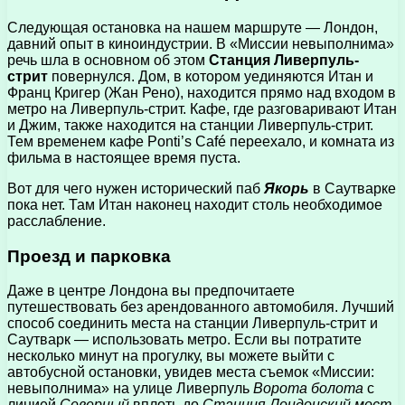
Следующая остановка на нашем маршруте — Лондон,
давний опыт в киноиндустрии. В «Миссии невыполнима»
речь шла в основном об этом
Станция Ливерпуль-
стрит
повернулся. Дом, в котором уединяются Итан и
Франц Кригер (Жан Рено), находится прямо над входом в
метро на Ливерпуль-стрит. Кафе, где разговаривают Итан
и Джим, также находится на станции Ливерпуль-стрит.
Тем временем кафе Ponti’s Café переехало, и комната из
фильма в настоящее время пуста.
Вот для чего нужен исторический паб
Якорь
в Саутварке
пока нет. Там Итан наконец находит столь необходимое
расслабление.
Проезд и парковка
Даже в центре Лондона вы предпочитаете
путешествовать без арендованного автомобиля. Лучший
способ соединить места на станции Ливерпуль-стрит и
Саутварк — использовать метро. Если вы потратите
несколько минут на прогулку, вы можете выйти с
автобусной остановки, увидев места съемок «Миссии:
невыполнима» на улице Ливерпуль
Ворота болота
с
линией
Северный
вплоть до
Станция Лондонский мост