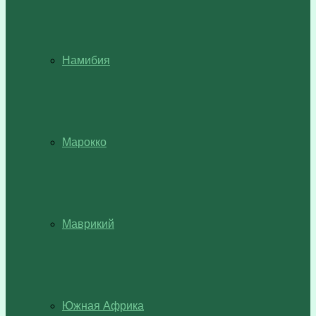
Намибия
Марокко
Маврикий
Южная Африка