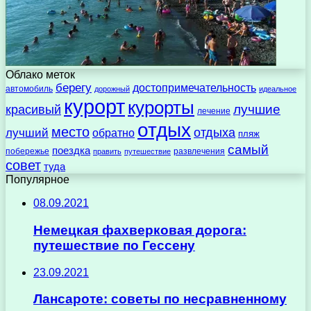
Облако меток
берегу
достопримечательность
автомобиль
дорожный
идеальное
курорт
курорты
лучшие
красивый
лечение
отдых
место
отдыха
лучший
обратно
пляж
самый
поездка
побережье
развлечения
править
путешествие
совет
туда
Популярное
08.09.2021
Немецкая фахверковая дорога:
путешествие по Гессену
23.09.2021
Лансароте: советы по несравненному