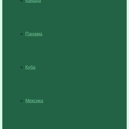
Канада
Панама
Куба
Мексика