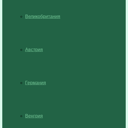
Великобритания
Австрия
Германия
Венгрия