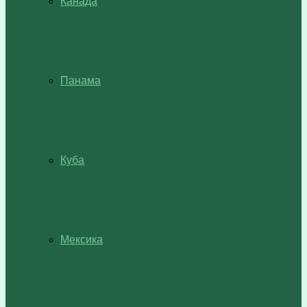
Канада
Панама
Куба
Мексика