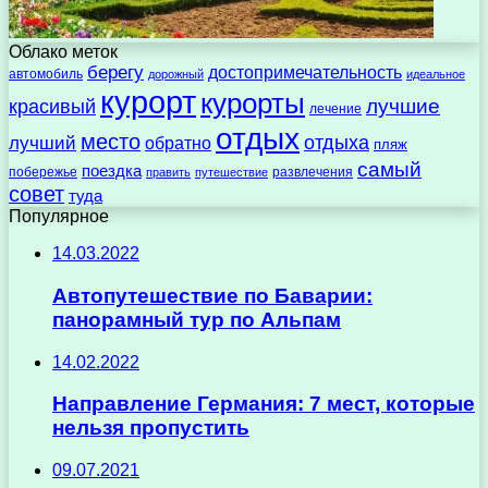
Облако меток
берегу
достопримечательность
автомобиль
дорожный
идеальное
курорт
курорты
лучшие
красивый
лечение
отдых
место
отдыха
лучший
обратно
пляж
самый
поездка
побережье
развлечения
править
путешествие
совет
туда
Популярное
14.03.2022
Автопутешествие по Баварии:
панорамный тур по Альпам
14.02.2022
Направление Германия: 7 мест, которые
нельзя пропустить
09.07.2021