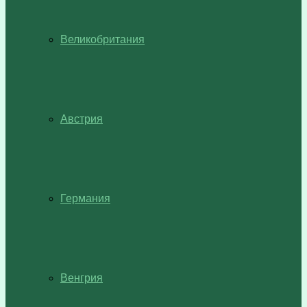
Великобритания
Австрия
Германия
Венгрия