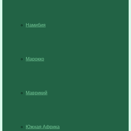
Намибия
Марокко
Маврикий
Южная Африка