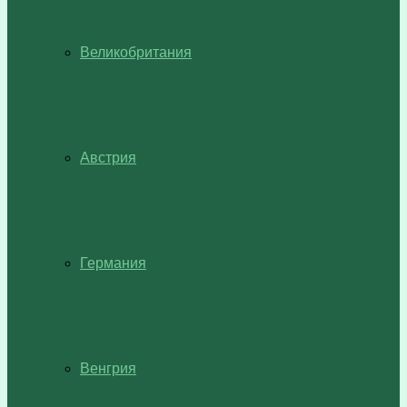
Великобритания
Австрия
Германия
Венгрия