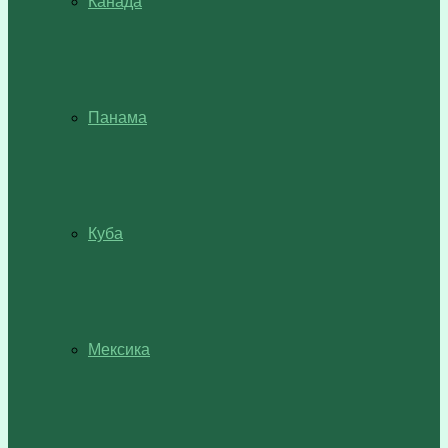
Канада
Панама
Куба
Мексика