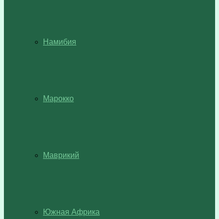
Намибия
Марокко
Маврикий
Южная Африка