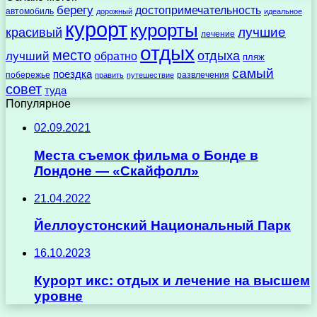
берегу
достопримечательность
автомобиль
дорожный
идеальное
курорт
курорты
лучшие
красивый
лечение
отдых
место
отдыха
лучший
обратно
пляж
самый
поездка
побережье
развлечения
править
путешествие
совет
туда
Популярное
02.09.2021
Места съемок фильма о Бонде в
Лондоне — «Скайфолл»
21.04.2022
Йеллоустонский Национальный Парк
16.10.2023
Курорт икс: отдых и лечение на высшем
уровне