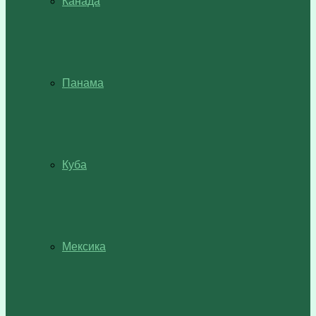
Канада
Панама
Куба
Мексика