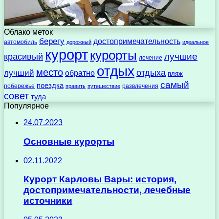
Облако меток
берегу
достопримечательность
автомобиль
дорожный
идеальное
курорт
курорты
лучшие
красивый
лечение
отдых
место
отдыха
лучший
обратно
пляж
самый
поездка
побережье
развлечения
править
путешествие
совет
туда
Популярное
24.07.2023
Основные курорты
02.11.2022
Курорт Карловы Вары: история,
достопримечательности, лечебные
источники