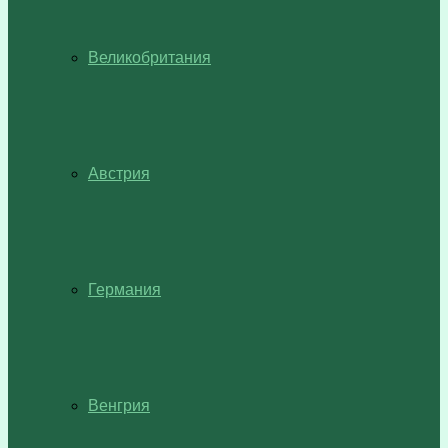
Великобритания
Австрия
Германия
Венгрия