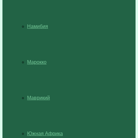
Намибия
Марокко
Маврикий
Южная Африка