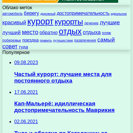
Облако меток
берегу
достопримечательность
автомобиль
дорожный
идеальное
курорт
курорты
лучшие
красивый
лечение
отдых
место
отдыха
лучший
обратно
пляж
самый
поездка
побережье
развлечения
править
путешествие
совет
туда
Популярное
09.08.2023
Частый курорт: лучшие места для
постоянного отдыха
17.06.2021
Кап-Мальерё: идиллическая
достопримечательность Маврикия
02.06.2021