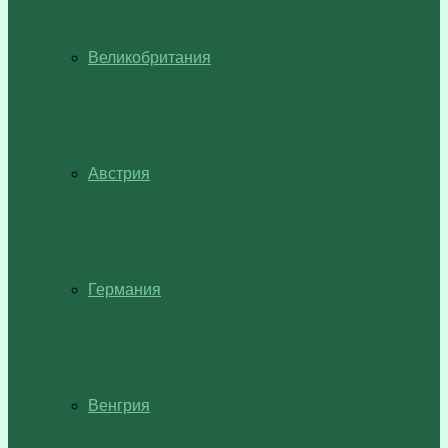
Великобритания
Австрия
Германия
Венгрия