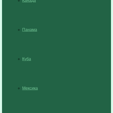
Канада
Панама
Куба
Мексика