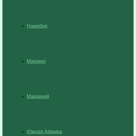
Намибия
Марокко
Маврикий
Южная Африка