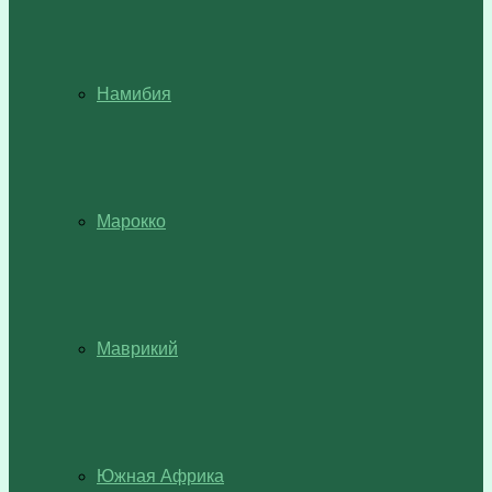
Намибия
Марокко
Маврикий
Южная Африка