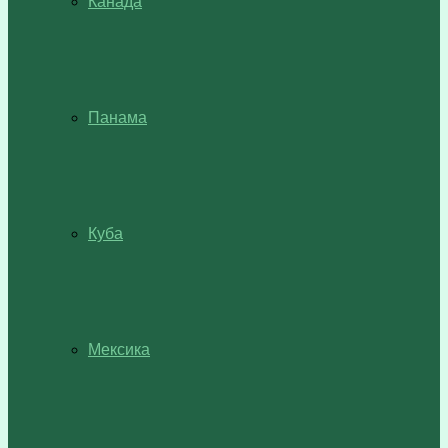
Канада
Панама
Куба
Мексика