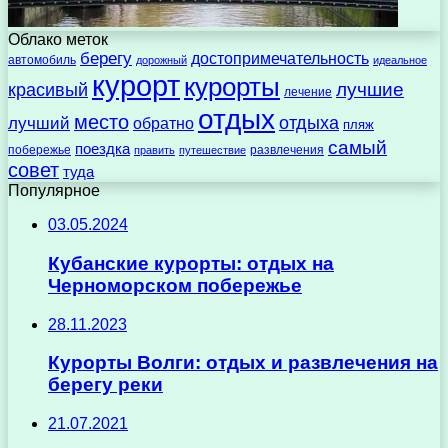
Облако меток
берегу
достопримечательность
автомобиль
дорожный
идеальное
курорт
курорты
лучшие
красивый
лечение
отдых
место
отдыха
лучший
обратно
пляж
самый
поездка
побережье
развлечения
править
путешествие
совет
туда
Популярное
03.05.2024
Кубанские курорты: отдых на
Черноморском побережье
28.11.2023
Курорты Волги: отдых и развлечения на
берегу реки
21.07.2021