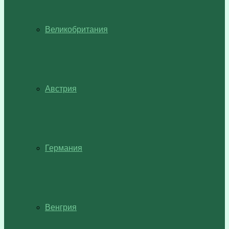
Великобритания
Австрия
Германия
Венгрия