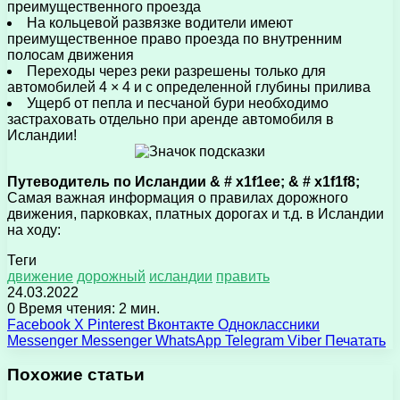
преимущественного проезда
На кольцевой развязке водители имеют
преимущественное право проезда по внутренним
полосам движения
Переходы через реки разрешены только для
автомобилей 4 × 4 и с определенной глубины прилива
Ущерб от пепла и песчаной бури необходимо
застраховать отдельно при аренде автомобиля в
Исландии!
Путеводитель по Исландии & # x1f1ee; & # x1f1f8;
Самая важная информация о правилах дорожного
движения, парковках, платных дорогах и т.д. в Исландии
на ходу:
Теги
движение
дорожный
исландии
править
24.03.2022
0
Время чтения: 2 мин.
Facebook
X
Pinterest
Вконтакте
Одноклассники
Messenger
Messenger
WhatsApp
Telegram
Viber
Печатать
Похожие статьи