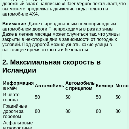
дорожный знак с надписью «Illfaer Vegur» показывает, что
вы можете продолжать движение сюда только на
автомобиле 4X4.
Внимание:
Даже с арендованным полноприводным
автомобилем дороги F непроходимы в разгар зимы.
Даже в летние месяцы может случиться так, что улицы
закрыты в некоторые дни в зависимости от погодных
условий. Под дорогой.можно узнать, какие улицы в
настоящее время открыты и безопасны.
2. Максимальная скорость в
Исландии
Информация
Автомобиль
Автомобиль
Кемпер
Мото
в км/ч
с прицепом
В черте
50
50
50
50
города
Гравийные
дороги за
80
80
80
80
городом
Асфальтовые
и скоростные