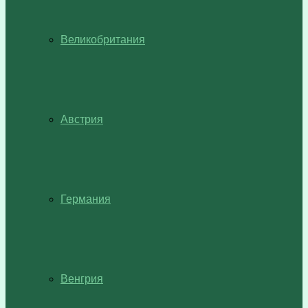
Великобритания
Австрия
Германия
Венгрия