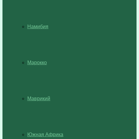
Намибия
Марокко
Маврикий
Южная Африка