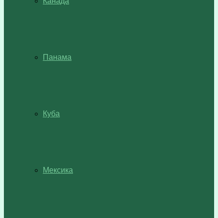
Канада
Панама
Куба
Мексика