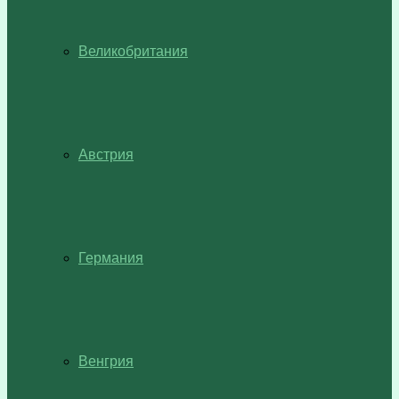
Великобритания
Австрия
Германия
Венгрия