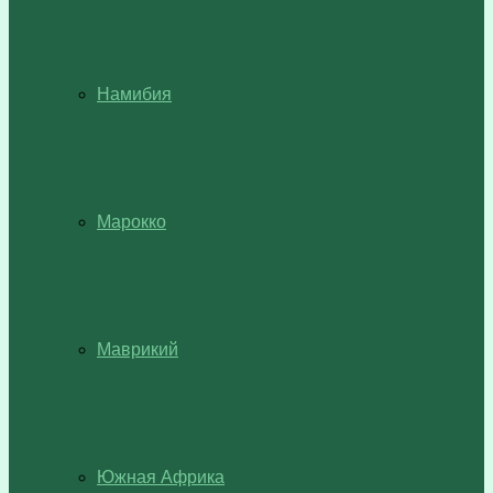
Намибия
Марокко
Маврикий
Южная Африка