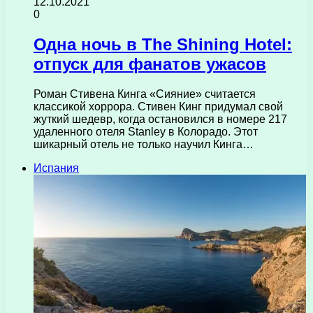
12.10.2021
0
Одна ночь в The Shining Hotel:
отпуск для фанатов ужасов
Роман Стивена Кинга «Сияние» считается
классикой хоррора. Стивен Кинг придумал свой
жуткий шедевр, когда остановился в номере 217
удаленного отеля Stanley в Колорадо. Этот
шикарный отель не только научил Кинга…
Испания