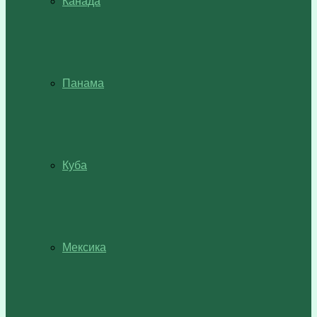
Канада
Панама
Куба
Мексика