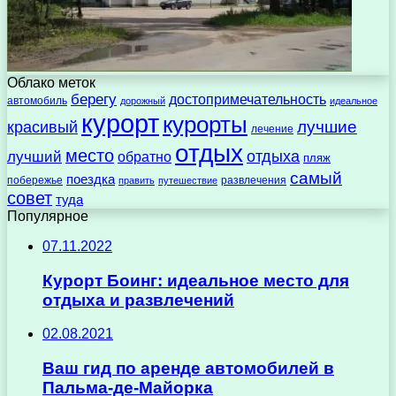
Облако меток
берегу
достопримечательность
автомобиль
дорожный
идеальное
курорт
курорты
лучшие
красивый
лечение
отдых
место
отдыха
лучший
обратно
пляж
самый
поездка
побережье
развлечения
править
путешествие
совет
туда
Популярное
07.11.2022
Курорт Боинг: идеальное место для
отдыха и развлечений
02.08.2021
Ваш гид по аренде автомобилей в
Пальма-де-Майорка