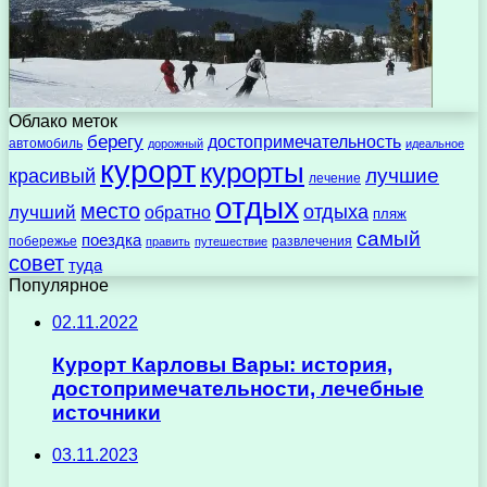
Облако меток
берегу
достопримечательность
автомобиль
дорожный
идеальное
курорт
курорты
лучшие
красивый
лечение
отдых
место
отдыха
лучший
обратно
пляж
самый
поездка
побережье
развлечения
править
путешествие
совет
туда
Популярное
02.11.2022
Курорт Карловы Вары: история,
достопримечательности, лечебные
источники
03.11.2023