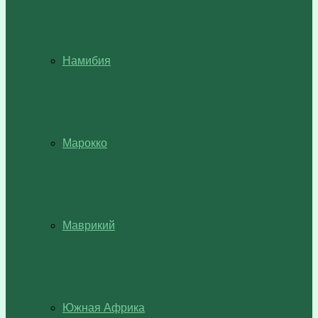
Намибия
Марокко
Маврикий
Южная Африка