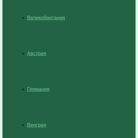
Великобритания
Австрия
Германия
Венгрия