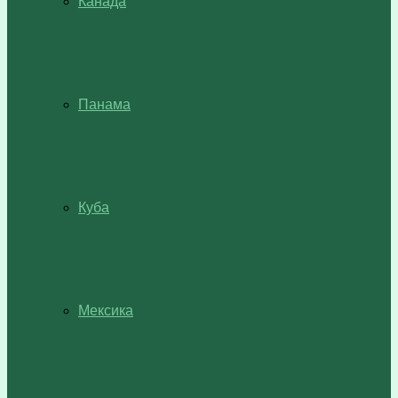
Канада
Панама
Куба
Мексика