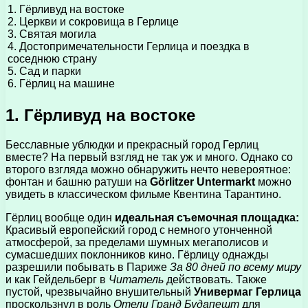
1. Гёрливуд на востоке
2. Церкви и сокровища в Герлице
3. Святая могила
4. Достопримечательности Герлица и поездка в
соседнюю страну
5. Сад и парки
6. Гёрлиц на машине
1. Гёрливуд на востоке
Бесславные ублюдки и прекрасный город Герлиц
вместе? На первый взгляд не так уж и много. Однако со
второго взгляда можно обнаружить нечто невероятное:
фонтан и башню ратуши на
Görlitzer Untermarkt
можно
увидеть в классическом фильме Квентина Тарантино.
Гёрлиц вообще один
идеальная съемочная площадка:
Красивый европейский город с немного утонченной
атмосферой, за пределами шумных мегаполисов и
сумасшедших поклонников кино. Гёрлицу однажды
разрешили побывать в Париже
За 80 дней по всему миру
и как Гейдельберг в
Читатель
действовать. Также
пустой, чрезвычайно внушительный
Универмаг Герлица
проскользнул в роль
Отели Гранд Будапешт
для