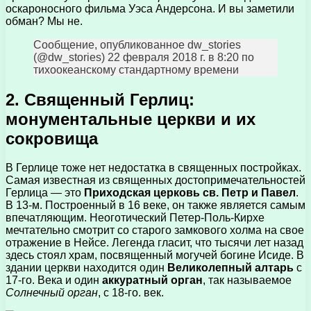
оскароносного фильма Уэса Андерсона. И вы заметили
обман? Мы не.
Сообщение, опубликованное dw_stories
(@dw_stories) 22 февраля 2018 г. в 8:20 по
тихоокеанскому стандартному времени
2. Священный Герлиц:
монументальные церкви и их
сокровища
В Герлице тоже нет недостатка в священных постройках.
Самая известная из священных достопримечательностей
Герлица — это
Приходская церковь св. Петр и Павел
.
В 13-м. Построенный в 16 веке, он также является самым
впечатляющим. Неоготический Петер-Поль-Кирхе
мечтательно смотрит со старого замкового холма на свое
отражение в Нейсе. Легенда гласит, что тысячи лет назад
здесь стоял храм, посвященный могучей богине Исиде. В
здании церкви находится один
Великолепный алтарь
с
17-го. Века и один
аккуратный орган
, так называемое
Солнечный орган
, с 18-го. век.