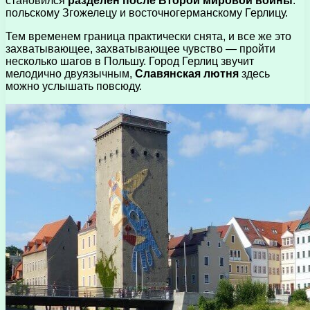
становился
разделен после Второй мировой войны
:
польскому Згожелецу и восточногерманскому Герлицу.
Тем временем граница практически снята, и все же это
захватывающее, захватывающее чувство — пройти
несколько шагов в Польшу. Город Герлиц звучит
мелодично двуязычным,
Славянская лютня
здесь
можно услышать повсюду.