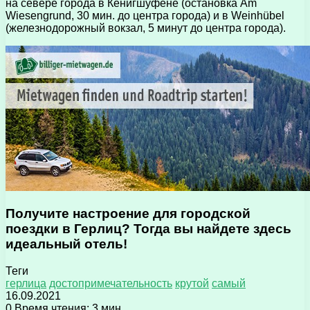
на севере города в Кёнигшуфене (остановка Am
Wiesengrund, 30 мин. до центра города) и в Weinhübel
(железнодорожный вокзал, 5 минут до центра города).
Получите настроение для городской
поездки в Герлиц? Тогда вы найдете здесь
идеальный отель!
Теги
герлица
достопримечательность
крутой
самый
16.09.2021
0
Время чтения: 3 мин.