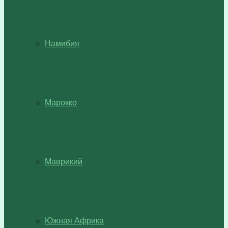
Намибия
Марокко
Маврикий
Южная Африка