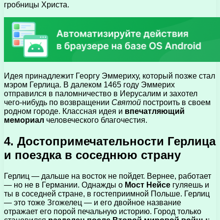
гробницы Христа.
Идея принадлежит Георгу Эммериху, который позже стал
мэром Герлица. В далеком 1465 году Эммерих
отправился в паломничество в Иерусалим и захотел
чего-нибудь по возвращении
Святой
построить в своем
родном городе. Классная идея и
впечатляющий
мемориал
человеческого благочестия.
4. Достопримечательности Герлица
и поездка в соседнюю страну
Герлиц — дальше на восток не пойдет. Вернее, работает
— но не в Германии. Однажды о
Мост Нейсе
гуляешь и
ты в соседней стране, в гостеприимной Польше. Герлиц
— это тоже Згожелец — и его двойное название
отражает его порой печальную историю. Город только