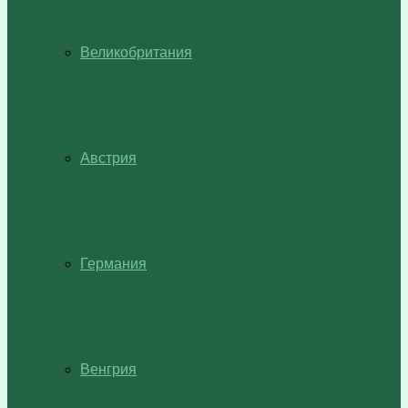
Великобритания
Австрия
Германия
Венгрия