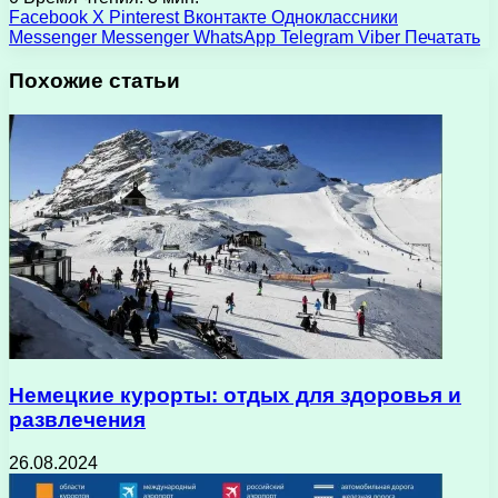
Facebook
X
Pinterest
Вконтакте
Одноклассники
Messenger
Messenger
WhatsApp
Telegram
Viber
Печатать
Похожие статьи
Немецкие курорты: отдых для здоровья и
развлечения
26.08.2024