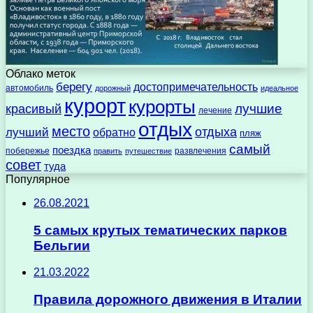
Облако меток
берегу
достопримечательность
автомобиль
дорожный
идеальное
курорт
курорты
лучшие
красивый
лечение
отдых
место
отдыха
лучший
обратно
пляж
самый
поездка
побережье
развлечения
править
путешествие
совет
туда
Популярное
26.08.2021
5 самых крутых тематических парков
Бельгии
21.03.2022
Правила дорожного движения в Италии