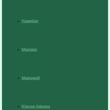
Намибия
Марокко
Маврикий
Южная Африка