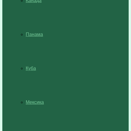
Канада
Панама
Куба
Мексика