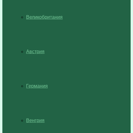
Великобритания
Австрия
Германия
Венгрия